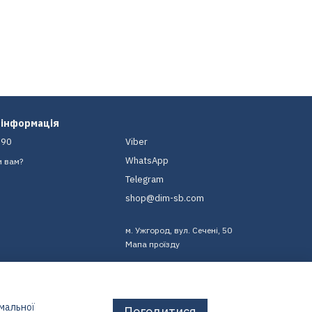
 інформація
-90
Viber
WhatsApp
и вам?
Telegram
shop@dim-sb.com
м. Ужгород, вул. Сечені, 50
Мапа проїзду
имальної
Погодитися