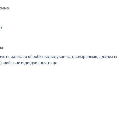
ення
пу
я.
ість, запис та обробка відвідуваності, синхронізація даних із
, мобільне відвідування тощо.