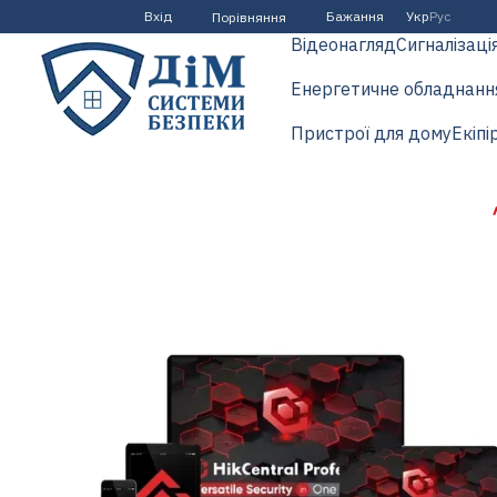
Перейти до основного контенту
Вхід
Бажання
Укр
Рус
Порівняння
Відеонагляд
Сигналізаці
Енергетичне обладнанн
Пристрої для дому
Екіпі