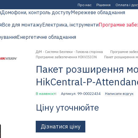
Про нас
Рішення
Оплата і до
я
Домофони, контроль доступу
Мережеве обладнання
я
Все для монтажу
Електрика, інструменти
Програмне забе
рування
Енергетичне обладнання
ДіМ - Системи Безпеки - Головна сторінка
Програмне забе
Програмне забезпечення HIKVISION
Пакет розширення мод
Пакет розширення мо
HikCentral-P-Attenda
В наявності
Артикул: 99-00022434
Написати відгук
Ціну уточнюйте
Дізнатися ціну