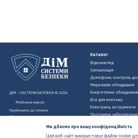
Каталог
Відеонагляд
Сигналізація
Домофони, контроль до
Мережеве обладнання
Енергетичне обладнання
ДіМ - СИСТЕМИ БЕЗПЕКИ © 2026
Все для монтажу
Мобільна версія
Електрика, інструменти
Приймаємо до оплати
Програмне забезпеченн
Пристрої для дому
Ми дбаємо про вашу конфіденційність
Екіпірування
Цей веб-сайт використовує файли cookie для
Енергетичне обладнання