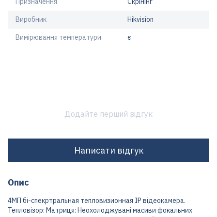
Призначення
Скрінінг
Виробник
Hikvision
Вимірювання температури
є
Додайте перший відгук
Написати відгук
Опис
4МП бі-спекртральная тепловизионная IP відеокамера.
Тепловізор: Матриця: Неохолоджувані масиви фокальних