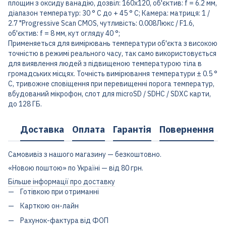
площин з оксиду ванадію, дозвіл: 160х120, об'єктив: f = 6.2 мм,
діапазон температур: 30 ° C до + 45 ° C; Камера: матриця: 1 /
2.7 "Progressive Scan CMOS, чутливість: 0.008Люкс / F1.6,
об'єктив: f = 8 мм, кут огляду 40 °;
Применяеться для вимірювань температури об'єкта з високою
точністю в режимі реального часу, так само використовується
для виявлення людей з підвищеною температурою тіла в
громадських місцях. Точність вимірювання температури ± 0.5 °
C, тривожне сповіщення при перевищенні порога температур,
вбудований мікрофон, слот для microSD / SDHC / SDXC карти,
до 128 ГБ.
Доставка
Оплата
Гарантія
Повернення
Самовивіз з нашого магазину — безкоштовно.
«Новою поштою» по Україні — від 80 грн.
Більше інформації про доставку
Готівкою при отриманні
Карткою он-лайн
Рахунок-фактура від ФОП