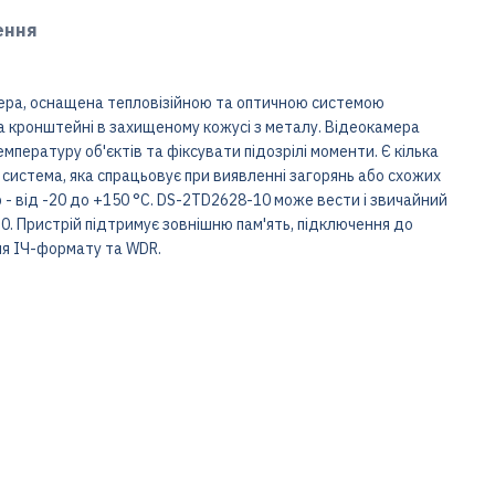
ення
ера, оснащена тепловізійною та оптичною системою
на кронштейні в захищеному кожусі з металу. Відеокамера
мпературу об'єктів та фіксувати підозрілі моменти. Є кілька
 система, яка спрацьовує при виявленні загорянь або схожих
р - від -20 до +150 °C. DS-2TD2628-10 може вести і звичайний
0. Пристрій підтримує зовнішню пам'ять, підключення до
ння ІЧ-формату та WDR.