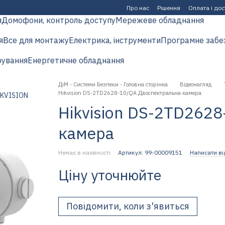
Про нас
Рішення
Оплата і до
я
Домофони, контроль доступу
Мережеве обладнання
я
Все для монтажу
Електрика, інструменти
Програмне забе
рування
Енергетичне обладнання
ДіМ - Системи Безпеки - Головна сторінка
Відеонагляд
Hikvision DS-2TD2628-10/QA Двоспектральна камера
Hikvision DS-2TD262
камера
Немає в наявності
Артикул: 99-00009151
Написати ві
Ціну уточнюйте
Повідомити, коли з'явиться