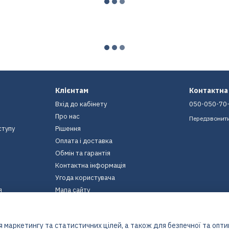
Клієнтам
Контактна
Вхід до кабінету
050-050-70
Про нас
Передзвонит
ступу
Рішення
Оплата і доставка
Обмін та гарантія
Контактна інформація
Угода користувача
я
Мапа сайту
Ми в соцмережах
 маркетингу та статистичних цілей, а також для безпечної та опт