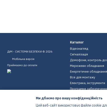
Каталог
Відеонагляд
ДіМ - СИСТЕМИ БЕЗПЕКИ © 2026
Сигналізація
Мобільна версія
Домофони, контроль до
Приймаємо до оплати
Мережеве обладнання
Енергетичне обладнання
Все для монтажу
Електрика, інструменти
Програмне забезпеченн
Пристрої для дому
Ми дбаємо про вашу конфіденційність
Екіпірування
Цей веб-сайт використовує файли cookie для
Енергетичне обладнання