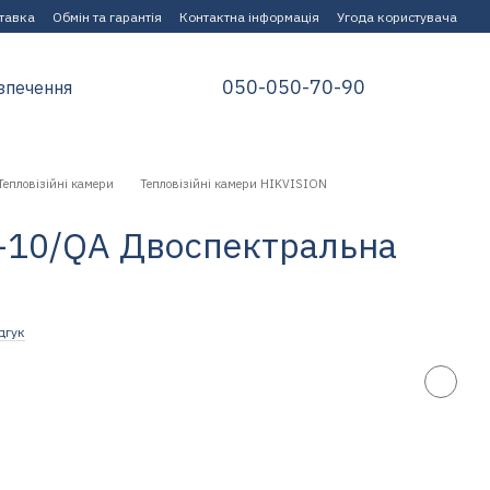
ставка
Обмін та гарантія
Контактна інформація
Угода користувача
050-050-70-90
зпечення
Тепловізійні камери
Тепловізійні камери HIKVISION
8-10/QA Двоспектральна
дгук