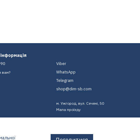
 інформація
-90
Viber
WhatsApp
и вам?
Telegram
shop@dim-sb.com
м. Ужгород, вул. Сечені, 50
Мапа проїзду
имальної
Погодитися