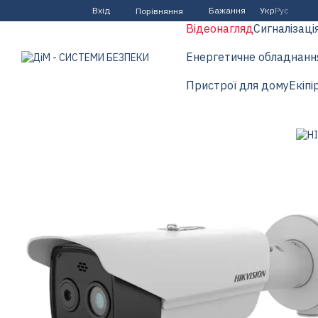
Перейти до основного контенту
Вхід
Бажання
Укр
Рус
Порівняння
Відеонагляд
Сигналізаці
Енергетичне обладнанн
Пристрої для дому
Екіпі