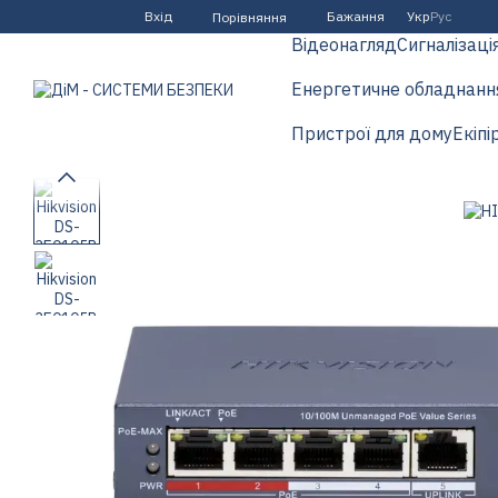
Перейти до основного контенту
Вхід
Бажання
Укр
Рус
Порівняння
Відеонагляд
Сигналізаці
Енергетичне обладнанн
Пристрої для дому
Екіпі