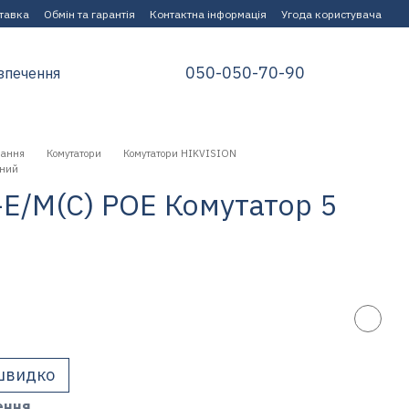
ставка
Обмін та гарантія
Контактна інформація
Угода користувача
050-050-70-90
зпечення
нання
Комутатори
Комутатори HIKVISION
аний
-E/M(C) POE Комутатор 5
швидко
ення