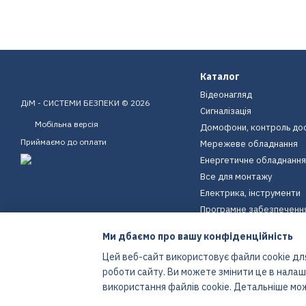
Каталог
Відеонагляд
ДіМ - СИСТЕМИ БЕЗПЕКИ © 2026
Сигналізація
Мобільна версія
Домофони, контроль до
Приймаємо до оплати
Мережеве обладнання
Енергетичне обладнання
Все для монтажу
Електрика, інструменти
Програмне забезпеченн
Пристрої для дому
Ми дбаємо про вашу конфіденційність
Екіпірування
Цей веб-сайт використовує файли cookie для
Енергетичне обладнання
роботи сайту. Ви можете змінити це в нала
Інтернет-магазин створений з Хорошоп
використання файлів cookie. Детальніше мо