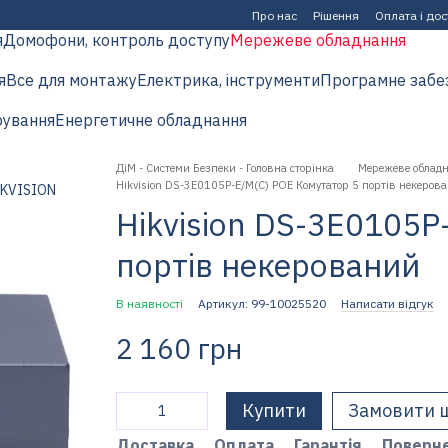
Про нас
Рішення
Оплата і до
я
Домофони, контроль доступу
Мережеве обладнання
я
Все для монтажу
Електрика, інструменти
Програмне забе
рування
Енергетичне обладнання
ДіМ - Системи Безпеки - Головна сторінка
Мережеве облад
Hikvision DS-3E0105P-E/M(C) POE Комутатор 5 портів некеров
Hikvision DS-3E0105P
портів некерований
В наявності
Артикул: 99-10025520
Написати відгук
2 160 грн
Купити
Замовити 
Доставка
Оплата
Гарантія
Поверн