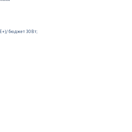
;
oE+)/ бюджет 30 Вт;