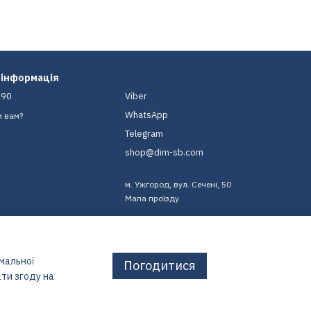
 інформація
-90
Viber
WhatsApp
и вам?
Telegram
shop@dim-sb.com
м. Ужгород, вул. Сечені, 50
Мапа проїзду
имальної
Погодитися
ти згоду на