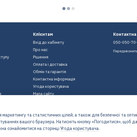
Клієнтам
Контактна
Вхід до кабінету
050-050-70
Про нас
Передзвонит
ступу
Рішення
Оплата і доставка
Обмін та гарантія
Контактна інформація
Угода користувача
я
Мапа сайту
Ми в соцмережах
 маркетингу та статистичних цілей, а також для безпечної та опт
штуваннях вашого браузера. Натисніть кнопку «Погодитися», щоб да
жна ознайомитися на сторінці
Угода користувача
.