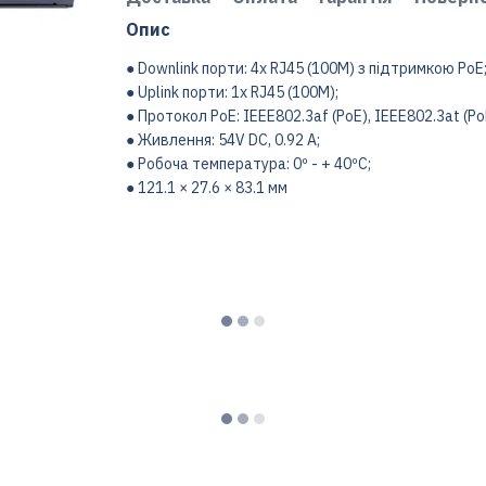
Опис
● Downlink порти: 4x RJ45 (100M) з підтримкою PoE
● Uplink порти: 1x RJ45 (100M);
● Протокол PoE: IEEE802.3af (PoE), IEEE802.3at (P
● Живлення: 54V DC, 0.92 A;
● Робоча температура: 0º - + 40ºC;
● 121.1 × 27.6 × 83.1 мм