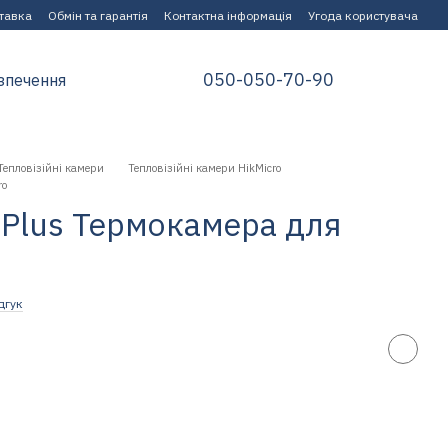
ставка
Обмін та гарантія
Контактна інформація
Угода користувача
050-050-70-90
зпечення
Тепловізійні камери
Тепловізійні камери HikMicro
ro
Plus Термокамера для
дгук