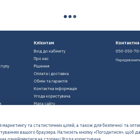
Клієнтам
Контактна
Вхід до кабінету
050-050-70
Про нас
Передзвонит
ступу
Рішення
Оплата і доставка
Обмін та гарантія
Контактна інформація
Угода користувача
я
Мапа сайту
Ми в соцмережах
 маркетингу та статистичних цілей, а також для безпечної та опт
штуваннях вашого браузера. Натисніть кнопку «Погодитися», щоб да
жна ознайомитися на сторінці
Угода користувача
.