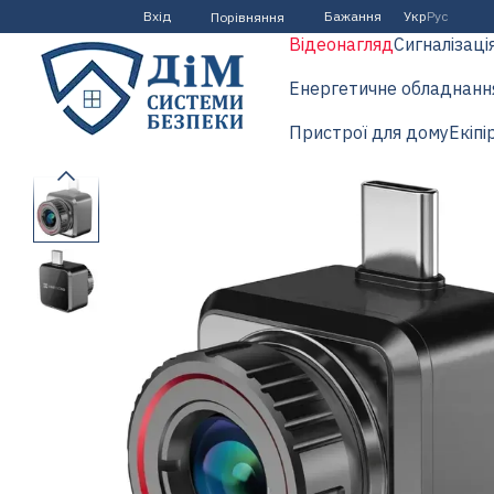
Перейти до основного контенту
Вхід
Бажання
Укр
Рус
Порівняння
Відеонагляд
Сигналізаці
Енергетичне обладнанн
Пристрої для дому
Екіпі