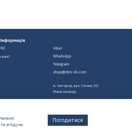
 інформація
-90
Viber
WhatsApp
и вам?
Telegram
shop@dim-sb.com
м. Ужгород, вул. Сечені, 50
Мапа проїзду
имальної
Погодитися
ти згоду на