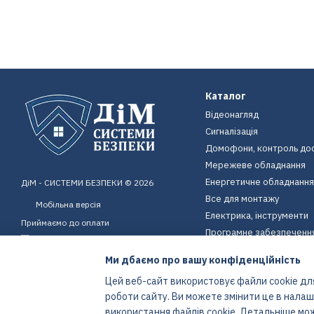
Каталог
Відеонагляд
Сигналізація
Домофони, контроль до
Мережеве обладнання
Енергетичне обладнання
ДіМ - СИСТЕМИ БЕЗПЕКИ © 2026
Все для монтажу
Мобільна версія
Електрика, інструменти
Приймаємо до оплати
Програмне забезпеченн
Пристрої для дому
Ми дбаємо про вашу конфіденційність
Екіпірування
Цей веб-сайт використовує файли cookie для
Енергетичне обладнання
роботи сайту. Ви можете змінити це в нала
Інтернет-магазин створений з Хорошоп
використання файлів cookie. Детальніше мо