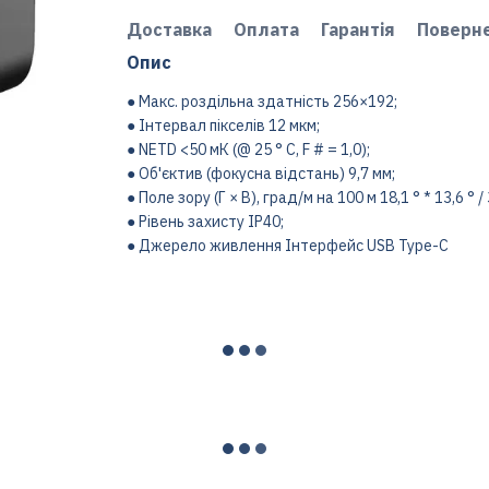
Доставка
Оплата
Гарантія
Поверн
Опис
● Макс. роздільна здатність 256×192;
● Інтервал пікселів 12 мкм;
● NETD <50 мК (@ 25 ° C, F # = 1,0);
● Об'єктив (фокусна відстань) 9,7 мм;
● Поле зору (Г × В), град/м на 100 м 18,1 ° * 13,6 ° / 
● Рівень захисту IP40;
● Джерело живлення Інтерфейс USB Type-C