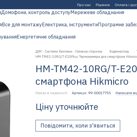
Про нас
Рішення
Оплата і до
я
Домофони, контроль доступу
Мережеве обладнання
я
Все для монтажу
Електрика, інструменти
Програмне забе
рування
Енергетичне обладнання
ДіМ - Системи Безпеки - Головна сторінка
Відеонагляд
HM-TM42-10RG/T-E20Plus Термокамера для смартфона Hikmic
HM-TM42-10RG/T-E20
смартфона Hikmicro
Немає в наявності
Артикул: 99-00017755
Написати ві
Ціну уточнюйте
Повідомити, коли з'явиться