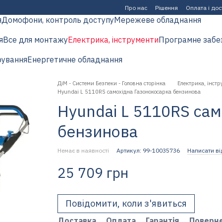
Про нас
Рішення
Оплата і до
я
Домофони, контроль доступу
Мережеве обладнання
я
Все для монтажу
Електрика, інструменти
Програмне забе
рування
Енергетичне обладнання
ДіМ - Системи Безпеки - Головна сторінка
Електрика, інстр
Hyundai L 5110RS самохідна Газонокосарка бензинова
Hyundai L 5110RS сам
бензинова
Немає в наявності
Артикул: 99-10035736
Написати ві
25 709 грн
Повідомити, коли з'явиться
Доставка
Оплата
Гарантія
Поверн