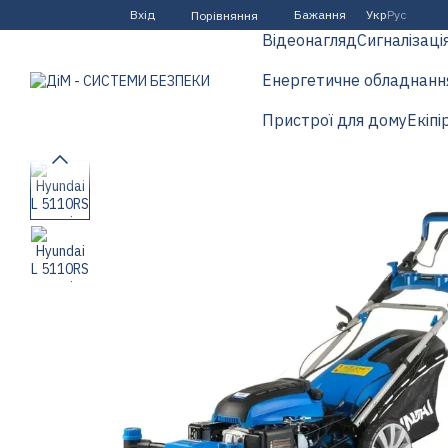
Перейти до основного контенту
Вхід
Бажання
Укр
Рус
Порівняння
Відеонагляд
Сигналізаці
Енергетичне обладнанн
Пристрої для дому
Екіпі