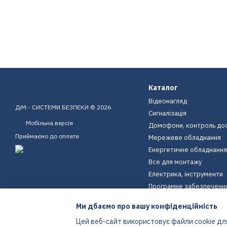
Каталог
Відеонагляд
ДіМ - СИСТЕМИ БЕЗПЕКИ © 2026
Сигналізація
Мобільна версія
Домофони, контроль до
Приймаємо до оплати
Мережеве обладнання
Енергетичне обладнання
Все для монтажу
Електрика, інструменти
Програмне забезпеченн
Пристрої для дому
Ми дбаємо про вашу конфіденційність
Екіпірування
Цей веб-сайт використовує файли cookie для
Енергетичне обладнання