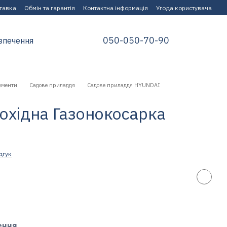
ставка
Обмін та гарантія
Контактна інформація
Угода користувача
050-050-70-90
зпечення
ументи
Садове приладдя
Садове приладдя HYUNDAI
охідна Газонокосарка
дгук
ення