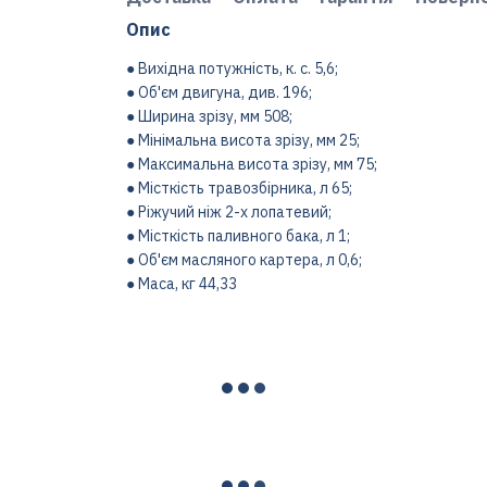
Опис
● Вихідна потужність, к. с. 5,6;
● Об'єм двигуна, див. 196;
● Ширина зрізу, мм 508;
● Мінімальна висота зрізу, мм 25;
● Максимальна висота зрізу, мм 75;
● Місткість травозбірника, л 65;
● Ріжучий ніж 2-х лопатевий;
● Місткість паливного бака, л 1;
● Об'єм масляного картера, л 0,6;
● Маса, кг 44,33