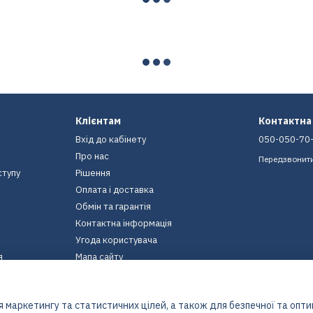
Клієнтам
Контактна
Вхід до кабінету
050-050-70
Про нас
Передзвонит
ступу
Рішення
Оплата і доставка
Обмін та гарантія
Контактна інформація
Угода користувача
я
Мапа сайту
Ми в соцмережах
 маркетингу та статистичних цілей, а також для безпечної та опт