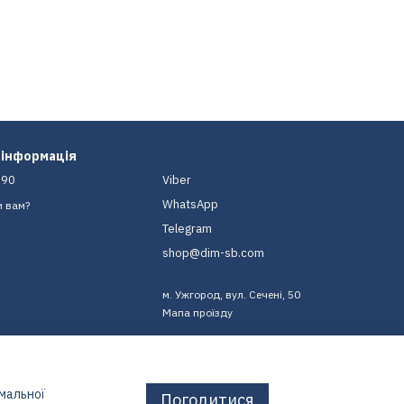
 інформація
-90
Viber
WhatsApp
и вам?
Telegram
shop@dim-sb.com
м. Ужгород, вул. Сечені, 50
Мапа проїзду
имальної
Погодитися