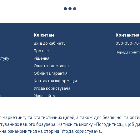
Клієнтам
Контактна
Вхід до кабінету
050-050-70
Про нас
Передзвонит
ступу
Рішення
Оплата і доставка
Обмін та гарантія
Контактна інформація
Угода користувача
я
Мапа сайту
Ми в соцмережах
 маркетингу та статистичних цілей, а також для безпечної та опт
штуваннях вашого браузера. Натисніть кнопку «Погодитися», щоб да
жна ознайомитися на сторінці
Угода користувача
.