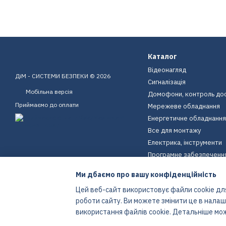
Каталог
Відеонагляд
ДіМ - СИСТЕМИ БЕЗПЕКИ © 2026
Сигналізація
Мобільна версія
Домофони, контроль до
Приймаємо до оплати
Мережеве обладнання
Енергетичне обладнання
Все для монтажу
Електрика, інструменти
Програмне забезпеченн
Пристрої для дому
Ми дбаємо про вашу конфіденційність
Екіпірування
Цей веб-сайт використовує файли cookie для
Енергетичне обладнання
роботи сайту. Ви можете змінити це в нала
Інтернет-магазин створений з Хорошоп
використання файлів cookie. Детальніше мо