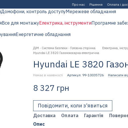
Про нас
Рішення
Оплата і до
я
Домофони, контроль доступу
Мережеве обладнання
я
Все для монтажу
Електрика, інструменти
Програмне забе
рування
Енергетичне обладнання
ДіМ - Системи Безпеки - Головна сторінка
Електрика, інстр
Hyundai LE 3820 Газонокосарка електрична
Hyundai LE 3820 Газ
Немає в наявності
Артикул: 99-10035726
Написати ві
8 327 грн
Повідомити, коли з'явиться
Доставка
Оплата
Гарантія
Поверн
Опис