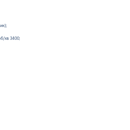
ик);
б/хв 3400;