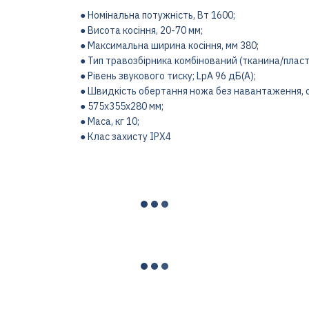
● Номінальна потужність, Вт 1600;
● Висота косіння, 20-70 мм;
● Максимальна ширина косіння, мм 380;
● Тип травозбірника комбінований (тканина/пласт
● Рівень звукового тиску; LpA 96 дБ(A);
● Швидкість обертання ножа без навантаження, о
● 575х355х280 мм;
● Маса, кг 10;
● Клас захисту IPХ4