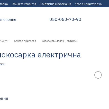
ставка
Обмін та гарантія
Контактна інформація
Угода користувача
050-050-70-90
зпечення
ументи
Садове приладдя
Садове приладдя HYUNDAI
онокосарка електрична
дгук
ення