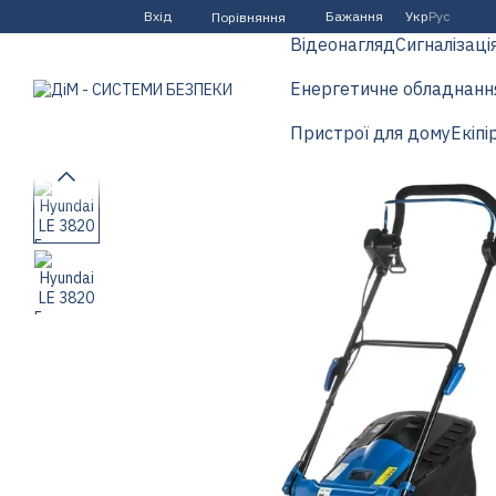
Перейти до основного контенту
Вхід
Бажання
Укр
Рус
Порівняння
Відеонагляд
Сигналізаці
Енергетичне обладнанн
Пристрої для дому
Екіпі