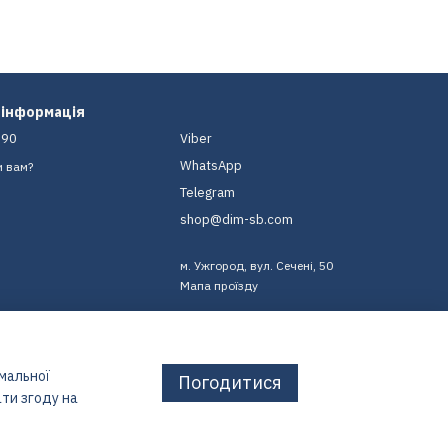
 інформація
-90
Viber
WhatsApp
и вам?
Telegram
shop@dim-sb.com
м. Ужгород, вул. Сечені, 50
Мапа проїзду
имальної
Погодитися
ти згоду на