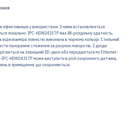
ення
ле ефективніше у використанні. З ними встановлюється
ться локально. IPC-HDW2431TP має 4K-роздільну здатність,
а відеокамера повністю виконана в чорному кольорі. Стильний
ести панорамне стеження за рахунок поворотів. 2 діоди
ерігаються на зовнішній SD-диск або передаються по Ethernet-
H-IPC-HDW2431TP може виступати в ролі охоронного датчика,
нень в приміщення, що охороняються.