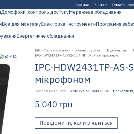
Про нас
Рішення
Оплата і до
я
Домофони, контроль доступу
Мережеве обладнання
я
Все для монтажу
Електрика, інструменти
Програмне забе
рування
Енергетичне обладнання
ДіМ - Системи Безпеки - Головна сторінка
Відеонагляд
IPC-HDW2431TP-AS-S2-BE 4 МП ІЧ IP з мікрофоном
IPC-HDW2431TP-AS-S2
мікрофоном
Немає в наявності
Артикул: 99-00005084
Написати ві
5 040 грн
Повідомити, коли з'явиться