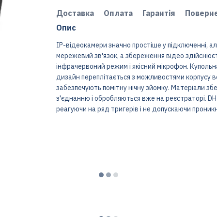
Доставка
Оплата
Гарантія
Поверн
Опис
IP-відеокамери значно простіше у підключенні, а
мережевий зв'язок, а збереження відео здійснює
інфрачервоний режим і якісний мікрофон. Купольн
дизайн переплітається з можливостями корпусу в
забезпечують помітну нічну зйомку. Матеріали зб
з'єднанню і обробляються вже на реєстраторі. D
реагуючи на ряд тригерів і не допускаючи проник