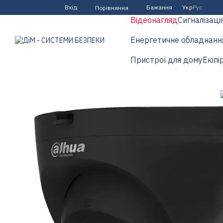
Перейти до основного контенту
Вхід
Бажання
Укр
Рус
Порівняння
Відеонагляд
Сигналізаці
Енергетичне обладнанн
Пристрої для дому
Екіпі