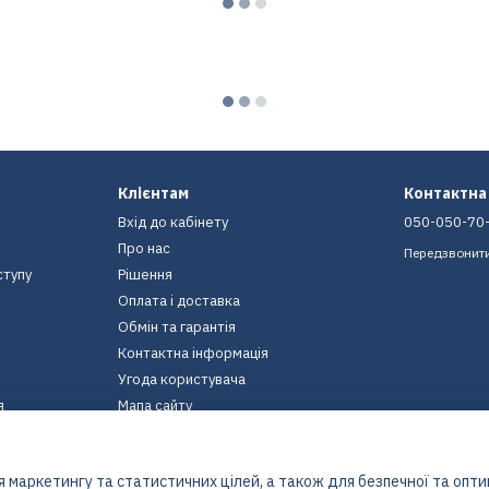
Клієнтам
Контактна
Вхід до кабінету
050-050-70
Про нас
Передзвонит
ступу
Рішення
Оплата і доставка
Обмін та гарантія
Контактна інформація
Угода користувача
я
Мапа сайту
Ми в соцмережах
 маркетингу та статистичних цілей, а також для безпечної та опт