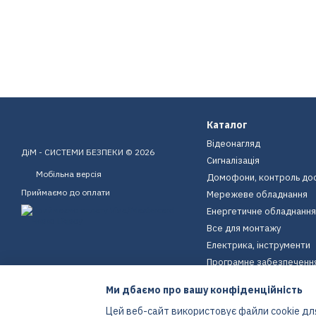
Каталог
Відеонагляд
ДіМ - СИСТЕМИ БЕЗПЕКИ © 2026
Сигналізація
Мобільна версія
Домофони, контроль до
Приймаємо до оплати
Мережеве обладнання
Енергетичне обладнання
Все для монтажу
Електрика, інструменти
Програмне забезпеченн
Пристрої для дому
Ми дбаємо про вашу конфіденційність
Екіпірування
Цей веб-сайт використовує файли cookie для
Енергетичне обладнання