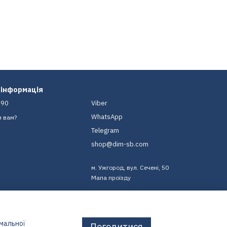
 інформація
-90
Viber
WhatsApp
и вам?
Telegram
shop@dim-sb.com
м. Ужгород, вул. Сечені, 50
Мапа проїзду
имальної
Погодитися