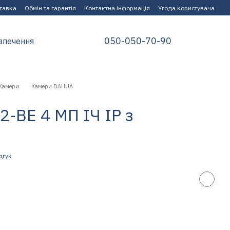
ставка
Обмін та гарантія
Контактна інформація
Угода користувача
050-050-70-90
зпечення
Камери
Камери DAHUA
-BE 4 МП ІЧ IP з
дгук