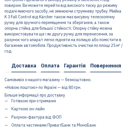
поверхні. Ви можете перейти від високого тиску до режиму
подачі миючого засобу, не змінюючи струмневу трубку. Мийка
K 3 Full Control від Kärcher також має висувну телескопічну
ручку для зручного переміщення та зберігання, а також
опорна стійка для більшої стійкості. Опорну стійку можна
використовувати ще і як другу ручку для перенесення, за
рахунок чого апарат легко підняти на полицю або помістити в
багажник автомобіля. Продуктивність очистки по площі 25 м² /
год.
Доставка
Оплата
Гарантія
Повернення
Самовивіз з нашого магазину — безкоштовно.
«Новою поштою» по Україні — від 80 грн.
Більше інформації про доставку
Готівкою при отриманні
Карткою он-лайн
Рахунок-фактура від ФОП
Оплата частинами ПриватБанк та МоноБанк