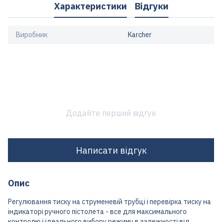
Характеристики
Відгуки
Виробник
Karcher
Додайте перший відгук
Написати відгук
Опис
Регулювання тиску на струменевій трубці і перевірка тиску на
індикаторі ручного пістолета - все для максимального
контролю і ідеального вибору режиму в залежності від