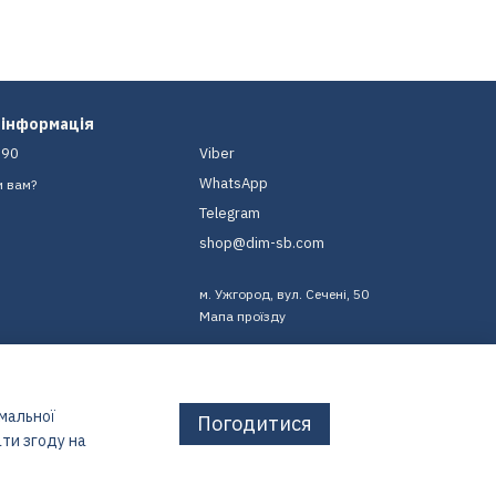
 інформація
-90
Viber
WhatsApp
и вам?
Telegram
shop@dim-sb.com
м. Ужгород, вул. Сечені, 50
Мапа проїзду
имальної
Погодитися
ти згоду на