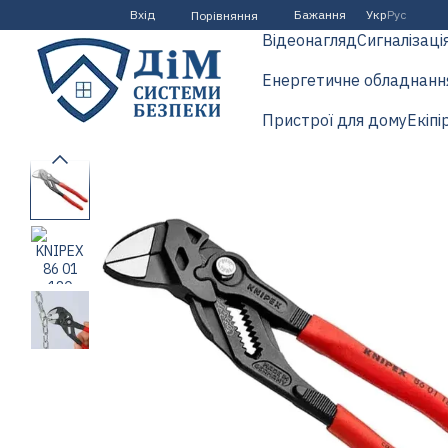
Перейти до основного контенту
Вхід
Бажання
Укр
Рус
Порівняння
Відеонагляд
Сигналізаці
Енергетичне обладнанн
Пристрої для дому
Екіпі