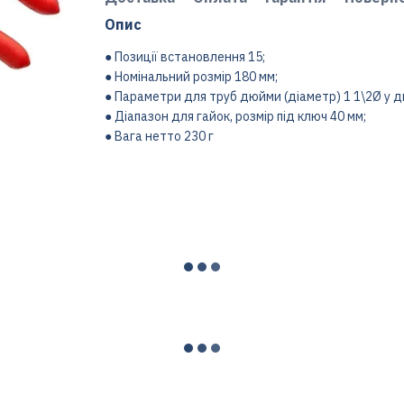
Опис
● Позиції встановлення 15;
● Номінальний розмір 180 мм;
● Параметри для труб дюйми (діаметр) 1 1\2Ø у 
● Діапазон для гайок, розмір під ключ 40 мм;
● Вага нетто 230 г