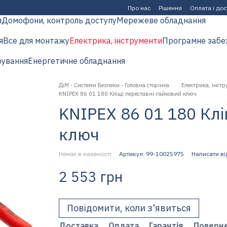
Про нас
Рішення
Оплата і до
я
Домофони, контроль доступу
Мережеве обладнання
я
Все для монтажу
Електрика, інструменти
Програмне забе
рування
Енергетичне обладнання
ДіМ - Системи Безпеки - Головна сторінка
Електрика, інстр
KNIPEX 86 01 180 Кліщі переставні-гайковий ключ
KNIPEX 86 01 180 Клі
ключ
Немає в наявності
Артикул: 99-10025975
Написати ві
2 553 грн
Повідомити, коли з'явиться
Доставка
Оплата
Гарантія
Поверн