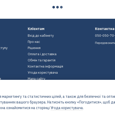
Клієнтам
Контактна
Вхід до кабінету
050-050-70
Про нас
Передзвонит
ступу
Рішення
Оплата і доставка
Обмін та гарантія
Контактна інформація
Угода користувача
я
Мапа сайту
Ми в соцмережах
 маркетингу та статистичних цілей, а також для безпечної та опт
штуваннях вашого браузера. Натисніть кнопку «Погодитися», щоб да
жна ознайомитися на сторінці
Угода користувача
.