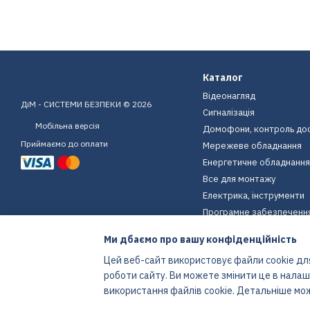
Каталог
Відеонагляд
ДіМ - СИСТЕМИ БЕЗПЕКИ © 2026
Сигналізація
Мобільна версія
Домофони, контроль до
Приймаємо до оплати
Мережеве обладнання
Енергетичне обладнання
Все для монтажу
Електрика, інструменти
Програмне забезпеченн
Пристрої для дому
Ми дбаємо про вашу конфіденційність
Екіпірування
Цей веб-сайт використовує файли cookie для
Енергетичне обладнання
роботи сайту. Ви можете змінити це в нала
Інтернет-магазин створений з Хорошоп
використання файлів cookie. Детальніше мо