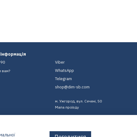
 інформація
-90
Viber
WhatsApp
и вам?
Telegram
shop@dim-sb.com
м. Ужгород, вул. Сечені, 50
Мапа проїзду
имальної
Погодитися