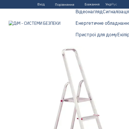
Перейти до основного контенту
Вхід
Бажання
Укр
Рус
Порівняння
Відеонагляд
Сигналізаці
Енергетичне обладнанн
Пристрої для дому
Екіпі