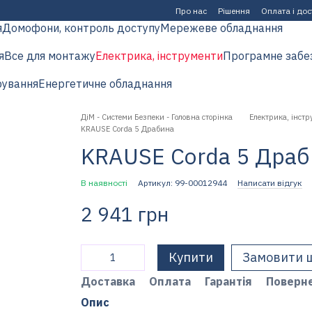
Про нас
Рішення
Оплата і до
я
Домофони, контроль доступу
Мережеве обладнання
я
Все для монтажу
Електрика, інструменти
Програмне забе
рування
Енергетичне обладнання
ДіМ - Системи Безпеки - Головна сторінка
Електрика, інстр
KRAUSE Corda 5 Драбина
KRAUSE Corda 5 Драб
В наявності
Артикул: 99-00012944
Написати відгук
2 941 грн
Купити
Замовити 
Доставка
Оплата
Гарантія
Поверн
Опис