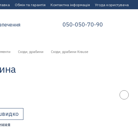
ставка
Обмін та гарантія
Контактна інформація
Угода користувача
050-050-70-90
зпечення
ументи
Сходи, драбини
Сходи, драбини Krause
ина
швидко
ення