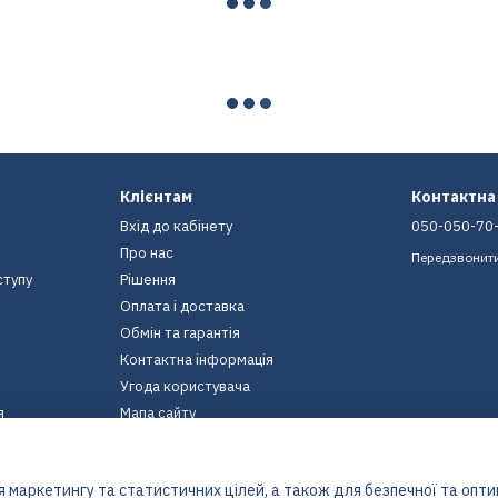
Клієнтам
Контактна
Вхід до кабінету
050-050-70
Про нас
Передзвонит
ступу
Рішення
Оплата і доставка
Обмін та гарантія
Контактна інформація
Угода користувача
я
Мапа сайту
Ми в соцмережах
 маркетингу та статистичних цілей, а також для безпечної та опт