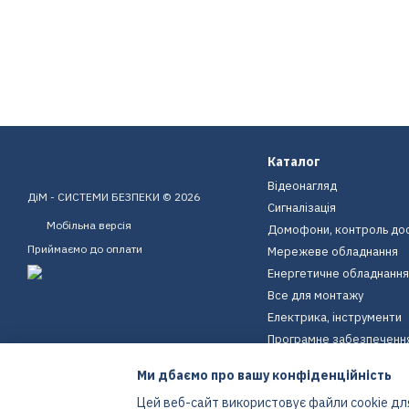
Каталог
Відеонагляд
ДіМ - СИСТЕМИ БЕЗПЕКИ © 2026
Сигналізація
Мобільна версія
Домофони, контроль до
Приймаємо до оплати
Мережеве обладнання
Енергетичне обладнання
Все для монтажу
Електрика, інструменти
Програмне забезпеченн
Пристрої для дому
Ми дбаємо про вашу конфіденційність
Екіпірування
Цей веб-сайт використовує файли cookie для
Енергетичне обладнання