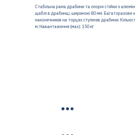
Стабільна рама драбини та опорні стійки з алюмін
щаблі в драбинці, шириною 80 мм. Багаторазове к
наконечників на торцях ступенів драбини. Кількіст
м; Навантаження (мах): 150 кг