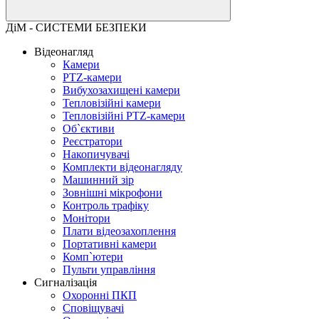
ДіМ - СИСТЕМИ БЕЗПЕКИ
Відеонагляд
Камери
PTZ-камери
Вибухозахищені камери
Тепловізійні камери
Тепловізійні PTZ-камери
Об`єктиви
Реєстратори
Накопичувачі
Комплекти відеонагляду
Машинний зір
Зовнішні мікрофони
Контроль трафіку
Монітори
Плати відеозахоплення
Портативні камери
Комп`ютери
Пульти управління
Сигналізація
Охоронні ПКП
Сповіщувачі