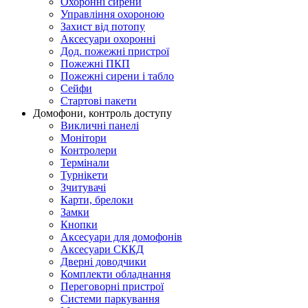
Охоронні сирени
Управління охороною
Захист від потопу
Аксесуари охоронні
Дод. пожежні пристрої
Пожежні ПКП
Пожежні сирени і табло
Сейфи
Стартові пакети
Домофони, контроль доступу
Викличні панелі
Монітори
Контролери
Термінали
Турнікети
Зчитувачі
Карти, брелоки
Замки
Кнопки
Аксесуари для домофонів
Аксесуари СККД
Дверні доводчики
Комплекти обладнання
Переговорні пристрої
Системи паркування