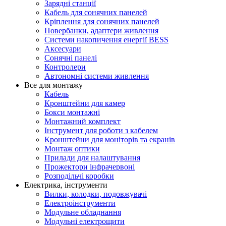
Зарядні станції
Кабель для сонячних панелей
Кріплення для сонячних панелей
Повербанки, адаптери живлення
Системи накопичення енергії BESS
Аксесуари
Сонячні панелі
Контролери
Автономні системи живлення
Все для монтажу
Кабель
Кронштейни для камер
Бокси монтажні
Монтажний комплект
Інструмент для роботи з кабелем
Кронштейни для моніторів та екранів
Монтаж оптики
Прилади для налаштування
Прожектори інфрачервоні
Розподільчі коробки
Електрика, інструменти
Вилки, колодки, подовжувачі
Електроінструменти
Модульне обладнання
Модульні електрощити