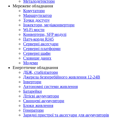
Металодетектори
Мережеве обладнання
Комутатори
Маршрутизатор
Точки доступу
Інжектори, медіаконвертори
Wi-Fi мости
Конвертери, SFP модулі
Патч-корди RJ45
Серверні аксесуари
Серверні платформи
Серверні шафи
Сховище даних
Модеми
Енергетичне обладнання
ДБЖ, стабілізатори
Джерела безперебійного живлення 12-24В
Інвертори
Автономні системи живлення
Батарейки
Літієві акумулятори
Свинцеві акумулятори
Блоки живлення
Генератори
Зарядні пристрої та аксесуари для акумуляторів