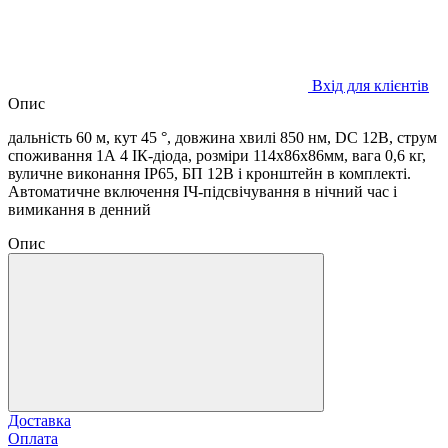
Вхід для клієнтів
Опис
дальність 60 м, кут 45 °, довжина хвилі 850 нм, DC 12В, струм
споживання 1А 4 ІК-діода, розміри 114х86х86мм, вага 0,6 кг,
вуличне виконання IP65, БП 12В і кронштейн в комплекті.
Автоматичне включення ІЧ-підсвічування в нічний час і
вимикання в денний
Опис
Доставка
Оплата