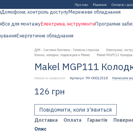
Про нас
Рішення
Оплата і до
я
Домофони, контроль доступу
Мережеве обладнання
я
Все для монтажу
Електрика, інструменти
Програмне забе
рування
Енергетичне обладнання
ДіМ - Системи Безпеки - Головна сторінка
Електрика, інстр
Вилки, колодки, подовжувачі Makel
Makel MGP111 Колодка 
Makel MGP111 Колодк
Немає в наявності
Артикул: 99-00012518
Написати ві
126 грн
Повідомити, коли з'явиться
Доставка
Оплата
Гарантія
Поверн
Опис