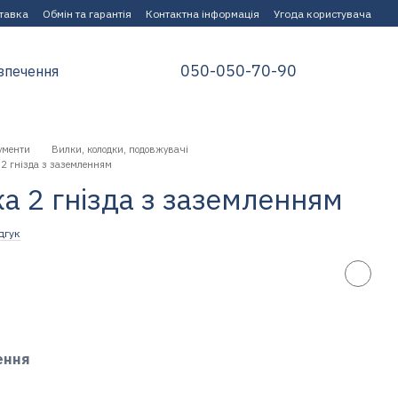
ставка
Обмін та гарантія
Контактна інформація
Угода користувача
050-050-70-90
зпечення
ументи
Вилки, колодки, подовжувачі
2 гнізда з заземленням
а 2 гнізда з заземленням
дгук
ення