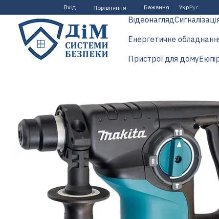
Перейти до основного контенту
Вхід
Бажання
Укр
Рус
Порівняння
Відеонагляд
Сигналізаці
Енергетичне обладнанн
Пристрої для дому
Екіпі