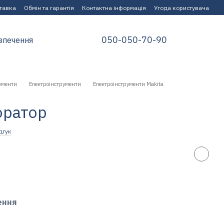
ставка
Обмін та гарантія
Контактна інформація
Угода користувача
050-050-70-90
зпечення
ументи
Електроінструменти
Електроінструменти Makita
оратор
дгук
ення