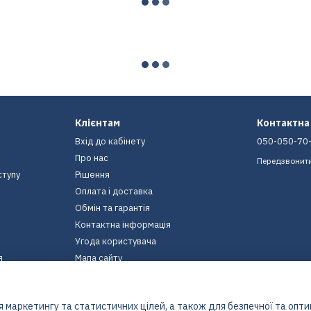
Клієнтам
Контактна
Вхід до кабінету
050-050-70
Про нас
Передзвонит
ступу
Рішення
Оплата і доставка
Обмін та гарантія
Контактна інформація
Угода користувача
я
Мапа сайту
Ми в соцмережах
 маркетингу та статистичних цілей, а також для безпечної та опт