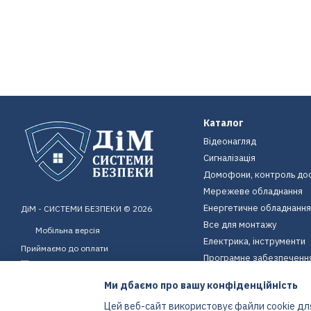
Каталог
Відеонагляд
Сигналізація
Домофони, контроль до
Мережеве обладнання
Енергетичне обладнання
ДіМ - СИСТЕМИ БЕЗПЕКИ © 2026
Все для монтажу
Мобільна версія
Електрика, інструменти
Приймаємо до оплати
Програмне забезпеченн
Пристрої для дому
Ми дбаємо про вашу конфіденційність
Екіпірування
Цей веб-сайт використовує файли cookie для
Енергетичне обладнання