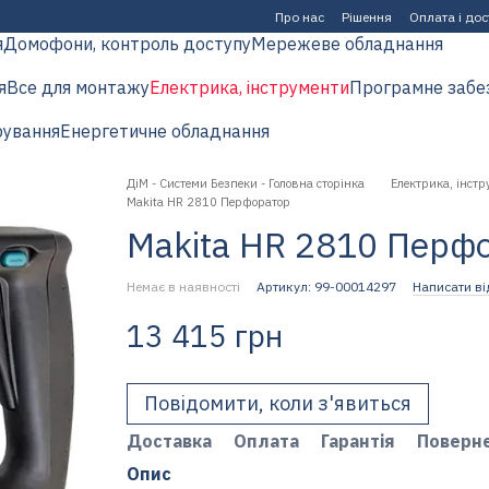
Про нас
Рішення
Оплата і до
я
Домофони, контроль доступу
Мережеве обладнання
я
Все для монтажу
Електрика, інструменти
Програмне забе
рування
Енергетичне обладнання
ДіМ - Системи Безпеки - Головна сторінка
Електрика, інстр
Makita HR 2810 Перфоратор
Makita HR 2810 Перф
Немає в наявності
Артикул: 99-00014297
Написати ві
13 415 грн
Повідомити, коли з'явиться
Доставка
Оплата
Гарантія
Поверн
Опис