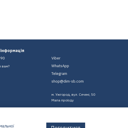
 інформація
-90
Viber
WhatsApp
и вам?
Telegram
shop@dim-sb.com
м. Ужгород, вул. Сечені, 50
Мапа проїзду
имальної
Погодитися