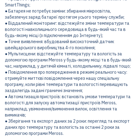
SmartThings;
● Батарея не потребує заміни: збирання мікросвітла,
забезпечує заряд батареї протягом усього терміну служби;
● Віддалений моніторинг: відстежуйте зміни температури та
вологості навколишнього середовища в будь-який час та в
будь-якому місці (з підключенням до Інтернету);
● Точне виявлення: вбудований високоточний датчик
швейцарського виробництва 4-го покоління;
● Мультисцени: відстежуйте температуру та вологість за
допомогою програми Meross у будь-якому місці та в будь-який
час, наприклад, у дитячій кімнаті, холодильнику, підвалі тощо;
● Повідомлення про попередження в режимі реального часу:
отримуйте миттєві повідомлення через нашу спеціальну
програму, коли рівні температури та вологості перевищують
заздалегідь задані граничні значення;
● Автоматизація пристроїв: встановіть умови температури та
вологості для запуску автоматизації пристроїв Meross,
наприклад, увімкнення/вимкнення вилок, освітлення та
вимикачів;
● Зберігання та експорт даних за 2 роки: перегляд та експорт
даних про температуру та вологість за останні 2 роки за
допомогою програми Meross.