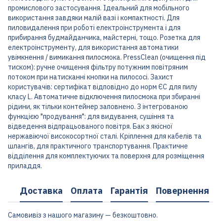
промислового застосування. Ідеальний для мобільного
використання завдяки малій вазі і компактності. Для
пиловидалення при роботі електроінструмента і для
прибирання будмайданчика, майстерні, тощо. Розетка для
електроінструменту, для використання автоматики
увімкнення / вимикання пилосмока. PressClean (очищення під
тиском): ручне очищення фільтру потужним повітряним
потоком при натисканні кнопки на пилососі. Захист
користувачів: сертифікат відповідно до норм ЄС для пилу
класу L. Автоматичне відключення пилосмока при збиранні
рідини, як тільки контейнер заповнено. З інтегрованою
функцією "продування": для видування, сушіння та
відведення відпрацьованого повітря. Бак з якісної
нержавіючої високосортної сталі. Кріплення для кабелів та
шлангів, для практичного транспортування. Практичне
відділення для комплектуючих та поверхня для розміщення
приладдя.
Доставка
Оплата
Гарантія
Повернення
Самовивіз з нашого магазину — безкоштовно.