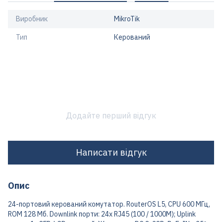
Виробник
MikroTik
Тип
Керований
Додайте перший відгук
Написати відгук
Опис
24-портовий керований комутатор. RouterOS L5, CPU 600 МГц,
ROM 128 Мб. Downlink порти: 24x RJ45 (100 / 1000M); Uplink