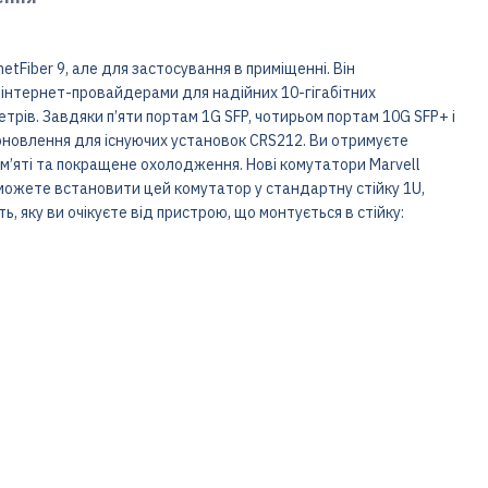
tFiber 9, але для застосування в приміщенні. Він
інтернет-провайдерами для надійних 10-гігабітних
трів. Завдяки п’яти портам 1G SFP, чотирьом портам 10G SFP+ і
оновлення для існуючих установок CRS212. Ви отримуєте
м’яті та покращене охолодження. Нові комутатори Marvell
ожете встановити цей комутатор у стандартну стійку 1U,
ь, яку ви очікуєте від пристрою, що монтується в стійку: