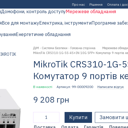
Про нас
Рішення
Оплата і до
я
Домофони, контроль доступу
Мережеве обладнання
я
Все для монтажу
Електрика, інструменти
Програмне забе
рування
Енергетичне обладнання
ДіМ - Системи Безпеки - Головна сторінка
Мережеве облад
MikroTik CRS310-1G-5S-4S+IN 10G SFP+ Комутатор 9 портів к
MikroTik CRS310-1G-
Комутатор 9 портів к
В наявності
Артикул: 99-00009200
Написати відгук
9 208 грн
Купити
Замовити 
Доставка
Оплата
Гарантія
Поверн