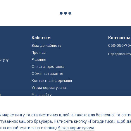
Клієнтам
Контактна
Вхід до кабінету
050-050-70
Про нас
Передзвонит
ступу
Рішення
Оплата і доставка
Обмін та гарантія
Контактна інформація
Угода користувача
я
Мапа сайту
Ми в соцмережах
 маркетингу та статистичних цілей, а також для безпечної та опт
штуваннях вашого браузера. Натисніть кнопку «Погодитися», щоб да
жна ознайомитися на сторінці
Угода користувача
.