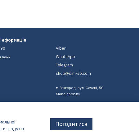
 інформація
-90
Viber
WhatsApp
и вам?
Telegram
shop@dim-sb.com
м. Ужгород, вул. Сечені, 50
Мапа проїзду
имальної
Погодитися
ти згоду на