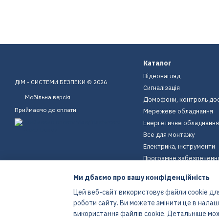
Каталог
Відеонагляд
ДіМ - СИСТЕМИ БЕЗПЕКИ © 2026
Сигналізація
Мобільна версія
Домофони, контроль до
Приймаємо до оплати
Мережеве обладнання
Енергетичне обладнання
Все для монтажу
Електрика, інструменти
Програмне забезпеченн
Пристрої для дому
Ми дбаємо про вашу конфіденційність
Екіпірування
Цей веб-сайт використовує файли cookie для
Енергетичне обладнання
роботи сайту. Ви можете змінити це в нала
Інтернет-магазин створений з Хорошоп
використання файлів cookie. Детальніше мо