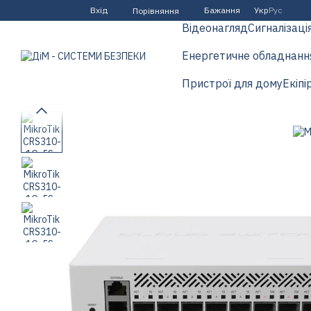
Перейти до основного контенту
Вхід
Бажання
Укр
Рус
Порівняння
Відеонагляд
Сигналізаці
Енергетичне обладнанн
Пристрої для дому
Екіпі