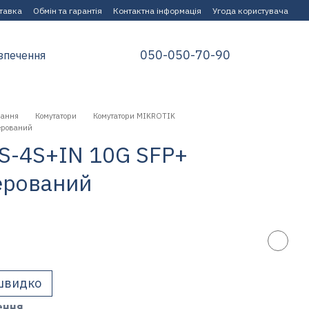
ставка
Обмін та гарантія
Контактна інформація
Угода користувача
050-050-70-90
зпечення
нання
Комутатори
Комутатори MIKROTIK
ерований
5S-4S+IN 10G SFP+
ерований
швидко
ення