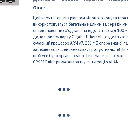
Опис
Цей комутатор є варіантом відомого комутатора ne
використовується багатьма малими та середніми 
оптоволоконних з’єднань на відстані понад 100 ме
додатковому порту Gigabit Ethernet це ідеальне 
сучасний процесор ARM v7, 256 МБ оперативної па
забезпечують феноменальну продуктивність! Ви м
щоб усе було організовано. І він має всю потужніст
CRS310 підтримує апаратну фільтрацію VLAN.