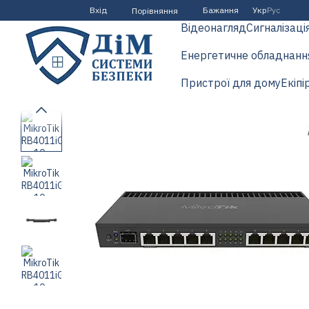
Перейти до основного контенту
Вхід
Бажання
Укр
Рус
Порівняння
Відеонагляд
Сигналізаці
Енергетичне обладнанн
Пристрої для дому
Екіпі