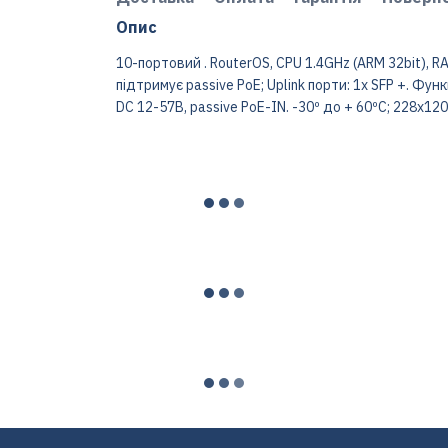
Опис
10-портовий . RouterOS, CPU 1.4GHz (ARM 32bit), RA
підтримує passive PoE; Uplink порти: 1x SFP +. Ф
DC 12-57В, passive PoE-IN. -30º до + 60ºC; 228x12