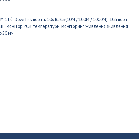
M 1 Гб. Downlink порти: 10x RJ45 (10M / 100M / 1000M), 10й порт
ункції: монітор PCB температури, моніторинг живлення Живлення:
0x30 мм.