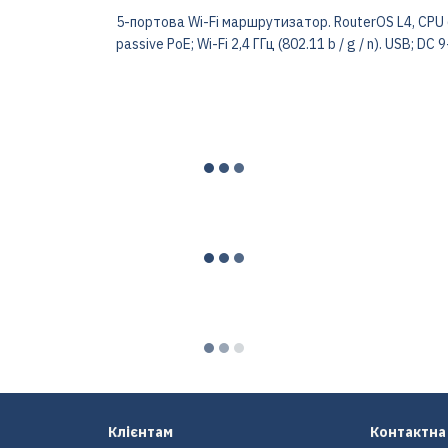
5-портова Wi-Fi маршрутизатор. RouterOS L4, CPU 6
passive PoE; Wi-Fi 2,4 ГГц (802.11 b / g / n). USB; DC
Клієнтам
Контактна