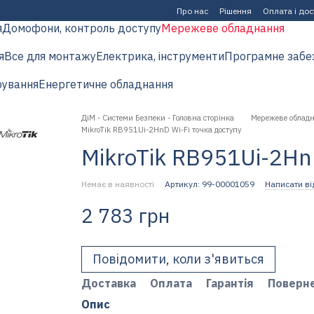
Про нас
Рішення
Оплата і до
я
Домофони, контроль доступу
Мережеве обладнання
я
Все для монтажу
Електрика, інструменти
Програмне забе
рування
Енергетичне обладнання
ДіМ - Системи Безпеки - Головна сторінка
Мережеве облад
MikroTik RB951Ui-2HnD Wi-Fi точка доступу
MikroTik RB951Ui-2Hn
Немає в наявності
Артикул: 99-00001059
Написати ві
2 783 грн
Повідомити, коли з'явиться
Доставка
Оплата
Гарантія
Поверн
Опис