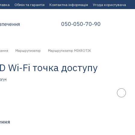
ставка
Обмін та гарантія
Контактна інформація
Угода користувача
050-050-70-90
зпечення
нання
Маршрутизатор
Маршрутизатор MIKROTIK
D Wi-Fi точка доступу
дгук
ення