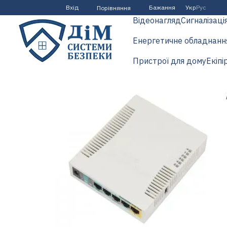
Перейти до основного контенту
Вхід
Бажання
Укр
Рус
Порівняння
Відеонагляд
Сигналізаці
Енергетичне обладнанн
Пристрої для дому
Екіпі