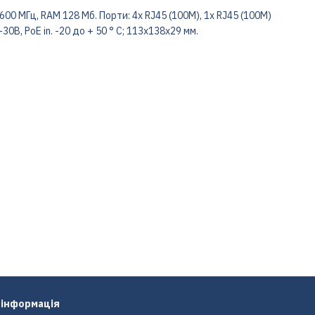
00 МГц, RAM 128 Мб. Порти: 4x RJ45 (100M), 1x RJ45 (100M)
 9-30В, PoE in. -20 до + 50 ° C; 113х138х29 мм.
 інформація