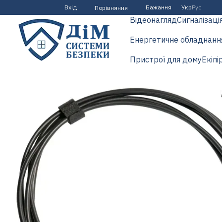
Перейти до основного контенту
Вхід
Бажання
Укр
Рус
Порівняння
Відеонагляд
Сигналізаці
Енергетичне обладнанн
Пристрої для дому
Екіпі