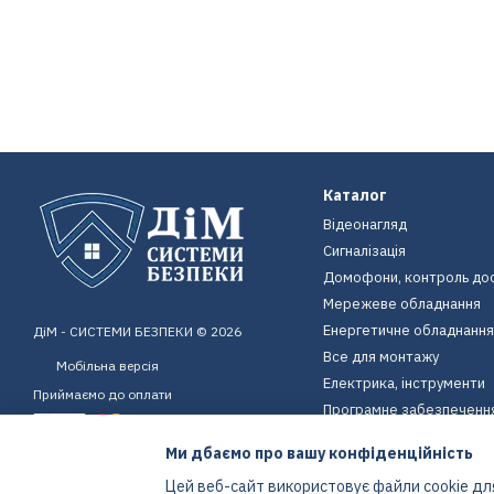
Каталог
Відеонагляд
Сигналізація
Домофони, контроль до
Мережеве обладнання
Енергетичне обладнання
ДіМ - СИСТЕМИ БЕЗПЕКИ © 2026
Все для монтажу
Мобільна версія
Електрика, інструменти
Приймаємо до оплати
Програмне забезпеченн
Пристрої для дому
Ми дбаємо про вашу конфіденційність
Екіпірування
Цей веб-сайт використовує файли cookie для
Енергетичне обладнання