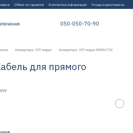
ставка
Обмін та гарантія
Контактна інформація
Угода користувача
050-050-70-90
зпечення
нання
Конвертери, SFP модулі
Конвертери, SFP модулі MIKROTIK
Кабель для прямого
дгук
ення