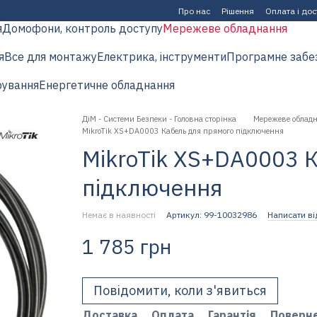
Про нас
Рішення
Оплата і до
я
Домофони, контроль доступу
Мережеве обладнання
я
Все для монтажу
Електрика, інструменти
Програмне забе
рування
Енергетичне обладнання
ДіМ - Системи Безпеки - Головна сторінка
Мережеве облад
MikroTik XS+DA0003 Кабель для прямого підключення
MikroTik XS+DA0003 
підключення
Немає в наявності
Артикул: 99-10032986
Написати ві
1 785 грн
Повідомити, коли з'явиться
Доставка
Оплата
Гарантія
Поверн