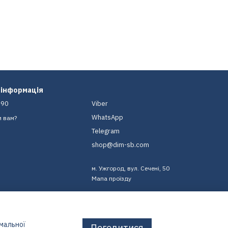
 інформація
-90
Viber
WhatsApp
и вам?
Telegram
shop@dim-sb.com
м. Ужгород, вул. Сечені, 50
Мапа проїзду
имальної
Погодитися