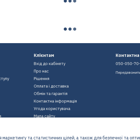
Клієнтам
Контактна
Вхід до кабінету
050-050-70
Про нас
Передзвонит
ступу
Рішення
Оплата і доставка
Обмін та гарантія
Контактна інформація
Угода користувача
я
Мапа сайту
Ми в соцмережах
 маркетингу та статистичних цілей, а також для безпечної та опт