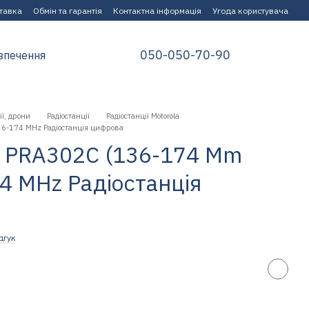
ставка
Обмін та гарантія
Контактна інформація
Угода користувача
050-050-70-90
зпечення
ії, дрони
Радіостанції
Радіостанції Motorola
36-174 MHz Радіостанція цифрова
P PRA302C (136-174 Mm
4 MHz Радіостанція
дгук