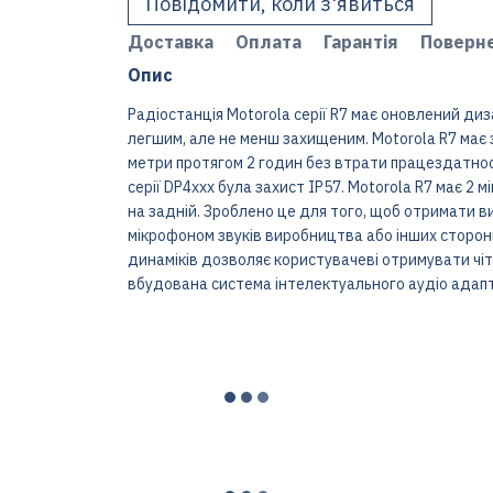
Повідомити, коли з'явиться
Доставка
Оплата
Гарантія
Поверн
Опис
Радіостанція Motorola серії R7 має оновлений диз
легшим, але не менш захищеним. Motorola R7 має з
метри протягом 2 годин без втрати працездатност
серії DP4xxx була захист IP57. Motorola R7 має 2 
на задній. Зроблено це для того, щоб отримати в
мікрофоном звуків виробництва або інших сторон
динаміків дозволяє користувачеві отримувати чіт
вбудована система інтелектуального аудіо адаптує