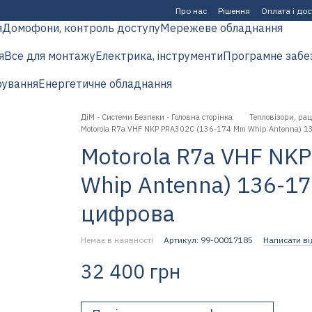
Про нас
Рішення
Оплата і до
я
Домофони, контроль доступу
Мережеве обладнання
я
Все для монтажу
Електрика, інструменти
Програмне забе
рування
Енергетичне обладнання
ДіМ - Системи Безпеки - Головна сторінка
Тепловізори, рац
Motorola R7a VHF NKP PRA302C (136-174 Mm Whip Antenna) 1
Motorola R7a VHF NK
Whip Antenna) 136-17
цифрова
Немає в наявності
Артикул: 99-00017185
Написати ві
32 400 грн