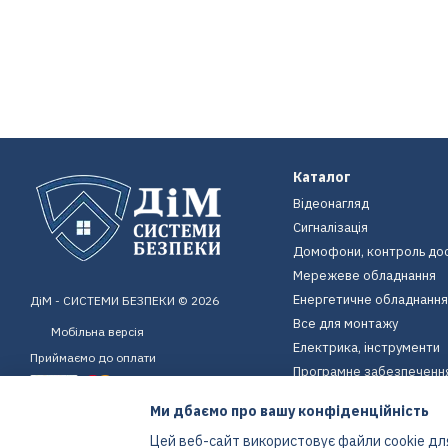
Каталог
Відеонагляд
Сигналізація
Домофони, контроль до
Мережеве обладнання
Енергетичне обладнання
ДіМ - СИСТЕМИ БЕЗПЕКИ © 2026
Все для монтажу
Мобільна версія
Електрика, інструменти
Приймаємо до оплати
Програмне забезпеченн
Пристрої для дому
Ми дбаємо про вашу конфіденційність
Екіпірування
Цей веб-сайт використовує файли cookie для
Енергетичне обладнання