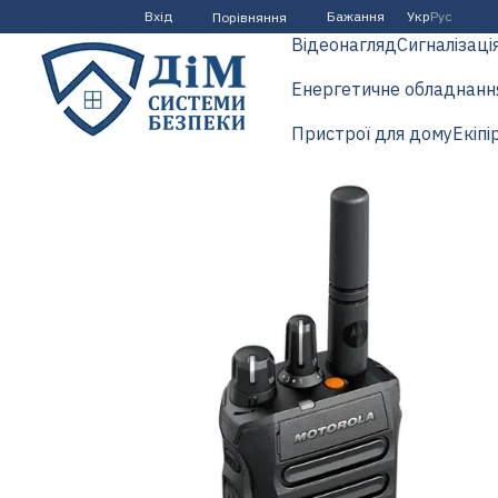
Перейти до основного контенту
Вхід
Бажання
Укр
Рус
Порівняння
Відеонагляд
Сигналізаці
Енергетичне обладнанн
Пристрої для дому
Екіпі