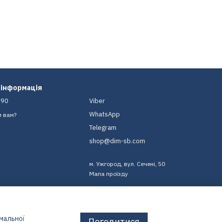
 інформація
-90
Viber
WhatsApp
и вам?
Telegram
shop@dim-sb.com
м. Ужгород, вул. Сечені, 50
Мапа проїзду
имальної
Погодитися