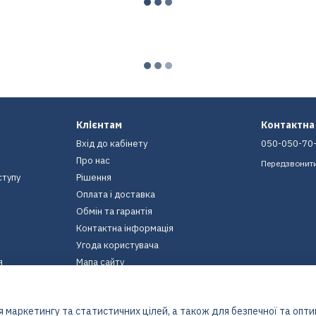
Клієнтам
Контактна
Вхід до кабінету
050-050-70
Про нас
Передзвонит
ступу
Рішення
Оплата і доставка
Обмін та гарантія
Контактна інформація
Угода користувача
я
Мапа сайту
Ми в соцмережах
 маркетингу та статистичних цілей, а також для безпечної та опт