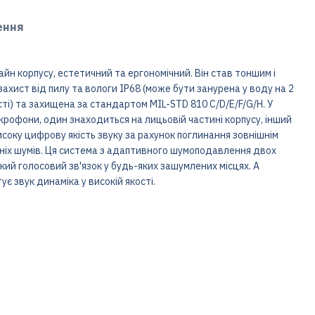
ення
айн корпусу, естетичний та ергономічний. Він став тоншим і
ахист від пилу та вологи IP68 (може бути занурена у воду на 2
і) та захищена за стандартом MIL-STD 810 C/D/E/F/G/H. У
мікрофони, один знаходиться на лицьовій частині корпусу, інший
исоку цифрову якість звуку за рахунок поглинання зовнішнім
ніх шумів. Ця система з адаптивного шумоподавлення двох
кий голосовий зв'язок у будь-яких зашумлених місцях. А
 звук динаміка у високій якості.