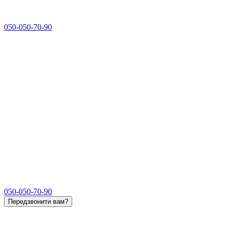
050-050-70-90
050-050-70-90
Передзвонити вам?