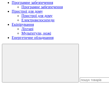
Програмне забезпечення
Програмне забезпечення
Пристрої для дому
Пристрої для дому
Електровелосипеди
Екіпірування
Ліхтарі
Мультитули, ножі
Енергетичне обладнання