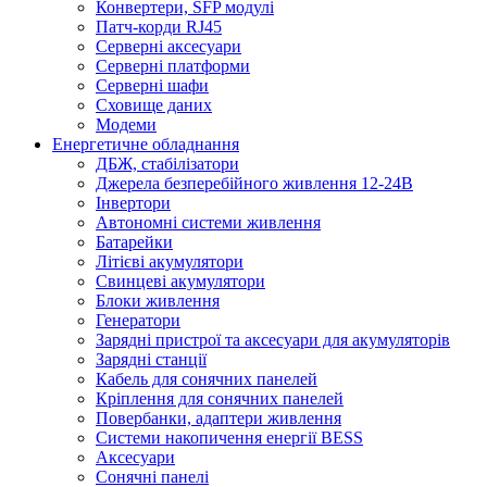
Конвертери, SFP модулі
Патч-корди RJ45
Серверні аксесуари
Серверні платформи
Серверні шафи
Сховище даних
Модеми
Енергетичне обладнання
ДБЖ, стабілізатори
Джерела безперебійного живлення 12-24В
Інвертори
Автономні системи живлення
Батарейки
Літієві акумулятори
Свинцеві акумулятори
Блоки живлення
Генератори
Зарядні пристрої та аксесуари для акумуляторів
Зарядні станції
Кабель для сонячних панелей
Кріплення для сонячних панелей
Повербанки, адаптери живлення
Системи накопичення енергії BESS
Аксесуари
Сонячні панелі