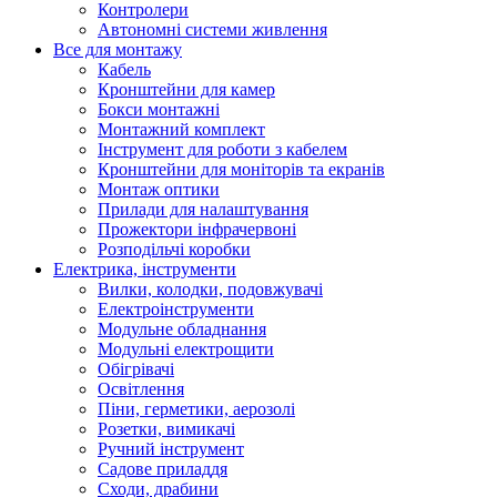
Контролери
Автономні системи живлення
Все для монтажу
Кабель
Кронштейни для камер
Бокси монтажні
Монтажний комплект
Інструмент для роботи з кабелем
Кронштейни для моніторів та екранів
Монтаж оптики
Прилади для налаштування
Прожектори інфрачервоні
Розподільчі коробки
Електрика, інструменти
Вилки, колодки, подовжувачі
Електроінструменти
Модульне обладнання
Модульні електрощити
Обігрівачі
Освітлення
Піни, герметики, аерозолі
Розетки, вимикачі
Ручний інструмент
Садове приладдя
Сходи, драбини