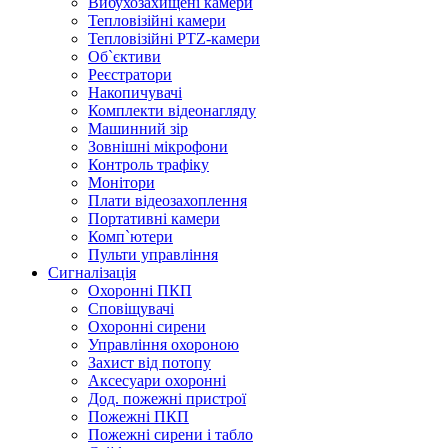
Вибухозахищені камери
Тепловізійні камери
Тепловізійні PTZ-камери
Об`єктиви
Реєстратори
Накопичувачі
Комплекти відеонагляду
Машинний зір
Зовнішні мікрофони
Контроль трафіку
Монітори
Плати відеозахоплення
Портативні камери
Комп`ютери
Пульти управління
Сигналізація
Охоронні ПКП
Сповіщувачі
Охоронні сирени
Управління охороною
Захист від потопу
Аксесуари охоронні
Дод. пожежні пристрої
Пожежні ПКП
Пожежні сирени і табло