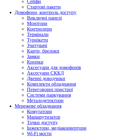
Сейфи
Стартові пакети
Домофони, контроль доступу
Викличні панелі
Монітори
Контролери
Термінали
Турнікети
Зчитувачі
Карти, брелоки
Замки
Кнопки
Аксесуари для домофонів
Аксесуари СККД
Дверні доводчики
Комплекти обладнання
Переговорні пристрої
Системи паркування
Металодетектори
Мережеве обладнання
Комутатори
Маршрутизатор
Точки доступу
Інжектори, медіаконвертори
Wi-Fi мости