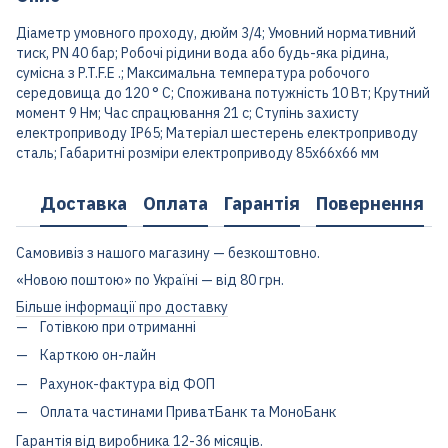
Діаметр умовного проходу, дюйм 3/4; Умовний нормативний
тиск, PN 40 бар; Робочі рідини вода або будь-яка рідина,
сумісна з P.T.F.E .; Максимальна температура робочого
середовища до 120 ° C; Споживана потужність 10 Вт; Крутний
момент 9 Нм; Час спрацювання 21 с; Ступінь захисту
електроприводу IP65; Матеріал шестерень електроприводу
сталь; Габаритні розміри електроприводу 85x66x66 мм
Доставка
Оплата
Гарантія
Повернення
Самовивіз з нашого магазину — безкоштовно.
«Новою поштою» по Україні — від 80 грн.
Більше інформації про доставку
Готівкою при отриманні
Карткою он-лайн
Рахунок-фактура від ФОП
Оплата частинами ПриватБанк та МоноБанк
Гарантія від виробника 12-36 місяців.