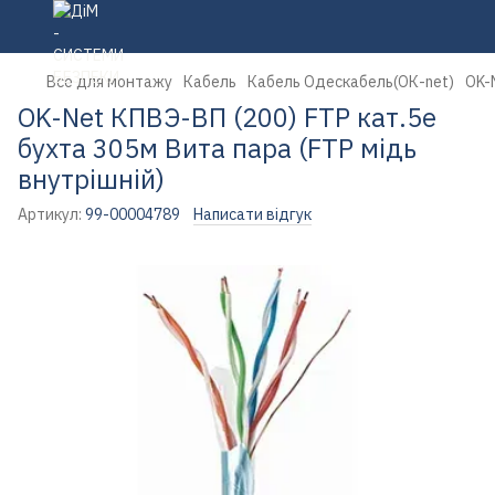
Все для монтажу
Кабель
Кабель Одескабель(ОК-net)
OK-
OK-Net КПВЭ-ВП (200) FTP кат.5е
бухта 305м Вита пара (FTP мідь
внутрішній)
Артикул:
99-00004789
Написати відгук