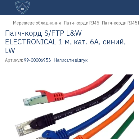
Мережеве обладнання
Патч-корди RJ45
Патч-корди RJ45
Патч-корд S/FTP L&W
ELECTRONICAL 1 м, кат. 6А, синий,
LW
Артикул:
99-00006955
Написати відгук