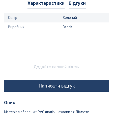
Характеристики
Відгуки
Колір
Зелений
Виробник
Dtech
Додайте перший відгук
Написати відгук
Опис
Матеріал оболонки: PVC (полівінілхлорид); Діаметр