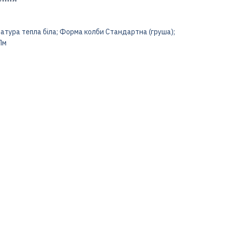
ература тепла біла; Форма колби Стандартна (груша);
Лм