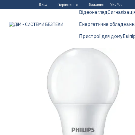
Перейти до основного контенту
Вхід
Бажання
Укр
Рус
Порівняння
Відеонагляд
Сигналізаці
Енергетичне обладнанн
Пристрої для дому
Екіпі