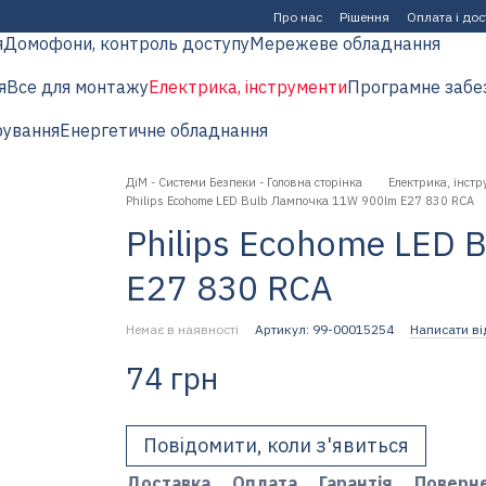
Про нас
Рішення
Оплата і до
я
Домофони, контроль доступу
Мережеве обладнання
я
Все для монтажу
Електрика, інструменти
Програмне забе
рування
Енергетичне обладнання
ДіМ - Системи Безпеки - Головна сторінка
Електрика, інстр
Philips Ecohome LED Bulb Лампочка 11W 900lm E27 830 RCA
Philips Ecohome LED
E27 830 RCA
Немає в наявності
Артикул: 99-00015254
Написати ві
74 грн
Повідомити, коли з'явиться
Доставка
Оплата
Гарантія
Поверн