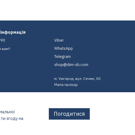
 інформація
-90
Viber
WhatsApp
и вам?
Telegram
shop@dim-sb.com
м. Ужгород, вул. Сечені, 50
Мапа проїзду
имальної
Погодитися
ти згоду на