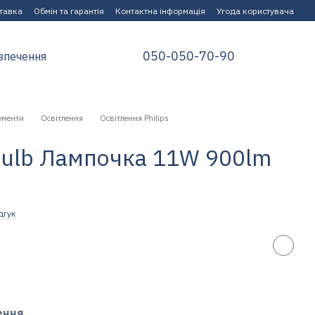
ставка
Обмін та гарантія
Контактна інформація
Угода користувача
050-050-70-90
зпечення
ументи
Освітлення
Освітлення Philips
 Bulb Лампочка 11W 900lm
дгук
ення