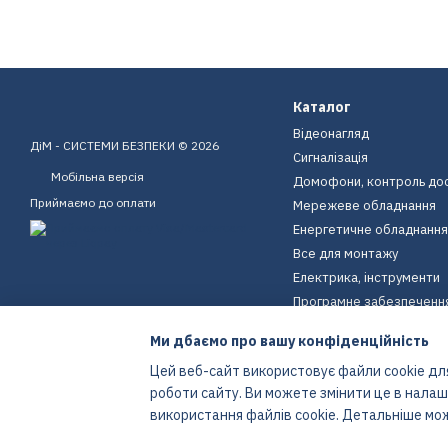
Каталог
Відеонагляд
ДіМ - СИСТЕМИ БЕЗПЕКИ © 2026
Сигналізація
Мобільна версія
Домофони, контроль до
Приймаємо до оплати
Мережеве обладнання
Енергетичне обладнання
Все для монтажу
Електрика, інструменти
Програмне забезпеченн
Пристрої для дому
Ми дбаємо про вашу конфіденційність
Екіпірування
Цей веб-сайт використовує файли cookie для
Енергетичне обладнання
роботи сайту. Ви можете змінити це в нала
Інтернет-магазин створений з Хорошоп
використання файлів cookie. Детальніше мо