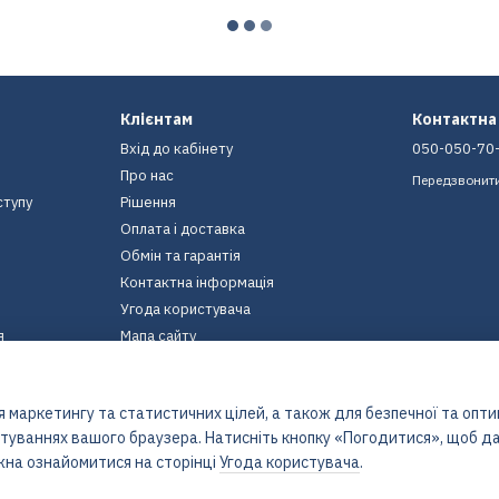
Клієнтам
Контактна
Вхід до кабінету
050-050-70
Про нас
Передзвонит
ступу
Рішення
Оплата і доставка
Обмін та гарантія
Контактна інформація
Угода користувача
я
Мапа сайту
Ми в соцмережах
 маркетингу та статистичних цілей, а також для безпечної та опт
штуваннях вашого браузера. Натисніть кнопку «Погодитися», щоб да
жна ознайомитися на сторінці
Угода користувача
.