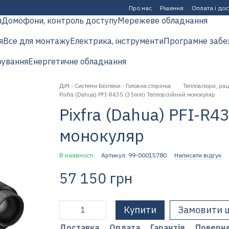
Про нас
Рішення
Оплата і до
я
Домофони, контроль доступу
Мережеве обладнання
я
Все для монтажу
Електрика, інструменти
Програмне забе
рування
Енергетичне обладнання
ДіМ - Системи Безпеки - Головна сторінка
Тепловізори, рац
Pixfra (Dahua) PFI-R435 (35mm) Тепловізійний монокуляр
Pixfra (Dahua) PFI-R
монокуляр
В наявності
Артикул: 99-00015780
Написати відгук
57 150 грн
Купити
Замовити 
Доставка
Оплата
Гарантія
Поверн