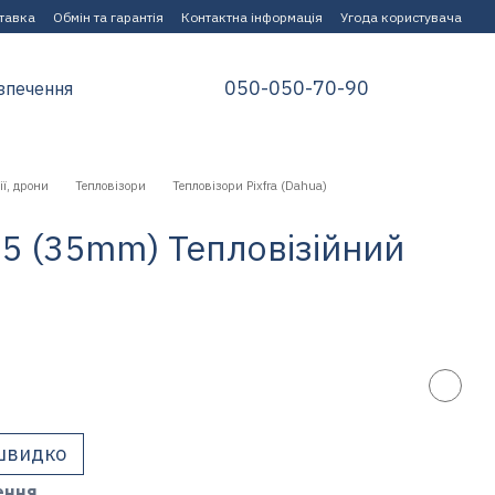
ставка
Обмін та гарантія
Контактна інформація
Угода користувача
050-050-70-90
зпечення
ії, дрони
Тепловізори
Тепловізори Pixfra (Dahua)
435 (35mm) Тепловізійний
швидко
ення