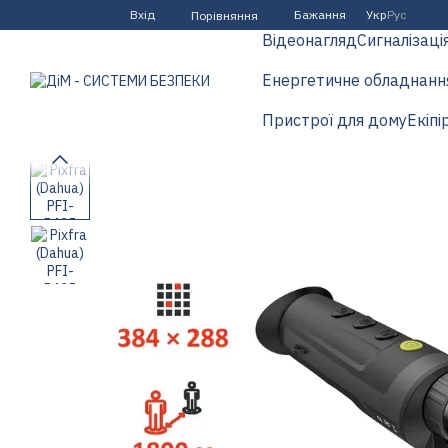
Перейти до основного контенту
Вхід
Бажання
Укр
Рус
Порівняння
Відеонагляд
Сигналізаці
Енергетичне обладнанн
Пристрої для дому
Екіпі