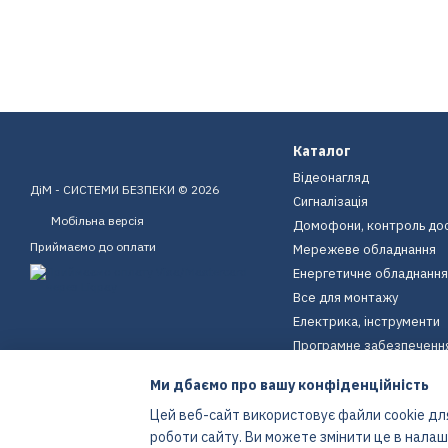
Каталог
Відеонагляд
ДіМ - СИСТЕМИ БЕЗПЕКИ © 2026
Сигналізація
Мобільна версія
Домофони, контроль до
Приймаємо до оплати
Мережеве обладнання
Енергетичне обладнання
Все для монтажу
Електрика, інструменти
Програмне забезпеченн
Пристрої для дому
Ми дбаємо про вашу конфіденційність
Екіпірування
Цей веб-сайт використовує файли cookie для
Енергетичне обладнання
роботи сайту. Ви можете змінити це в нала