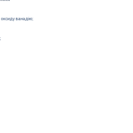
 оксиду ванадію;
;
;