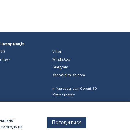
 інформація
-90
Viber
WhatsApp
и вам?
Telegram
shop@dim-sb.com
м. Ужгород, вул. Сечені, 50
Мапа проїзду
имальної
Погодитися
ти згоду на