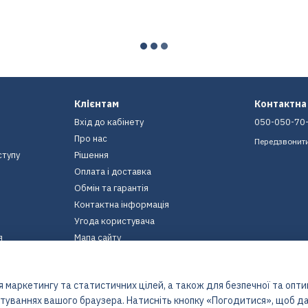
Клієнтам
Контактна
Вхід до кабінету
050-050-70
Про нас
Передзвонит
ступу
Рішення
Оплата і доставка
Обмін та гарантія
Контактна інформація
Угода користувача
я
Мапа сайту
Ми в соцмережах
 маркетингу та статистичних цілей, а також для безпечної та опт
штуваннях вашого браузера. Натисніть кнопку «Погодитися», щоб да