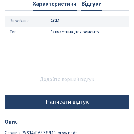
Характеристики
Відгуки
Виробник
AGM
Тип
Запчастина для ремонту
Додайте перший відгук
Написати відгук
Опис
Оголів'я PVS14/PVS7 S/M/L brow pads