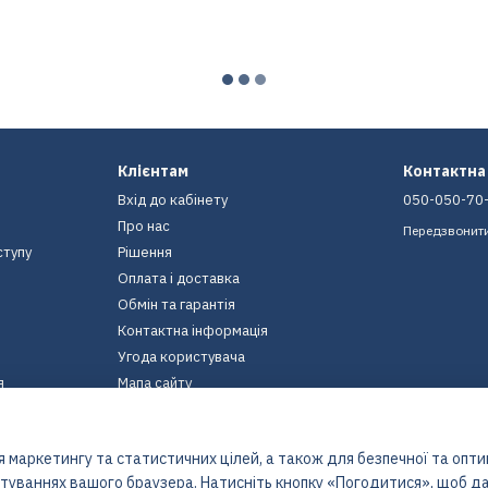
Клієнтам
Контактна
Вхід до кабінету
050-050-70
Про нас
Передзвонит
ступу
Рішення
Оплата і доставка
Обмін та гарантія
Контактна інформація
Угода користувача
я
Мапа сайту
Ми в соцмережах
 маркетингу та статистичних цілей, а також для безпечної та опт
штуваннях вашого браузера. Натисніть кнопку «Погодитися», щоб да