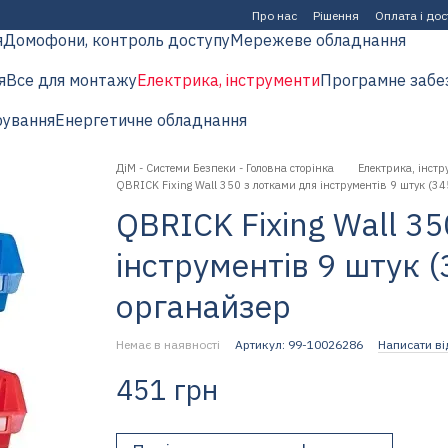
Про нас
Рішення
Оплата і до
я
Домофони, контроль доступу
Мережеве обладнання
я
Все для монтажу
Електрика, інструменти
Програмне забе
рування
Енергетичне обладнання
ДіМ - Системи Безпеки - Головна сторінка
Електрика, інстр
QBRICK Fixing Wall 350 з лотками для інструментів 9 штук (3
QBRICK Fixing Wall 3
інструментів 9 штук (
органайзер
Немає в наявності
Артикул: 99-10026286
Написати ві
451 грн