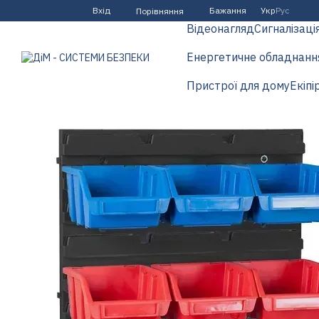
Перейти до основного контенту
Вхід
Бажання
Укр
Рус
Порівняння
Відеонагляд
Сигналізаці
Енергетичне обладнанн
Пристрої для дому
Екіпі