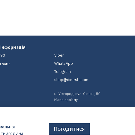
 інформація
-90
Viber
WhatsApp
и вам?
Telegram
shop@dim-sb.com
м. Ужгород, вул. Сечені, 50
Мапа проїзду
имальної
Погодитися
ти згоду на