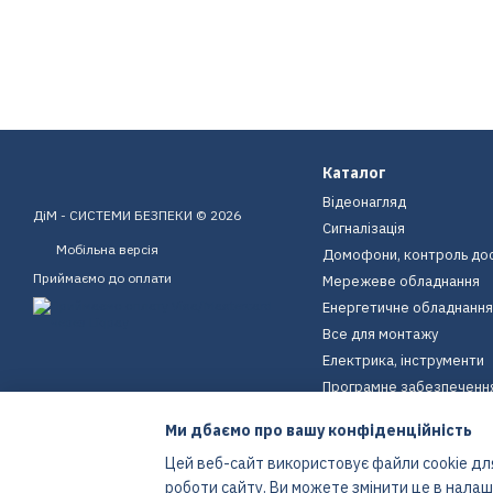
Каталог
Відеонагляд
ДіМ - СИСТЕМИ БЕЗПЕКИ © 2026
Сигналізація
Мобільна версія
Домофони, контроль до
Приймаємо до оплати
Мережеве обладнання
Енергетичне обладнання
Все для монтажу
Електрика, інструменти
Програмне забезпеченн
Пристрої для дому
Ми дбаємо про вашу конфіденційність
Екіпірування
Цей веб-сайт використовує файли cookie для
Енергетичне обладнання
роботи сайту. Ви можете змінити це в нала