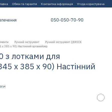
ставка
Обмін та гарантія
Контактна інформація
Угода користувача
050-050-70-90
зпечення
ументи
Ручний інструмент
Ручний інструмент QBRICK
45 x 385 x 90) Настінний органайзер
50 з лотками для
345 x 385 x 90) Настінний
дгук