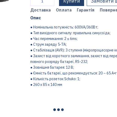
Купити
Замовити 
Доставка
Оплата
Гарантія
Поверн
Опис
● Номінальна потужність: 600VA/360Вт;
● Тип вихідного сигналу: правильна синусоїда;
● Час перемикання: 2 ≤ 6ms;
● Струм заряду 5-7А;
● Стабілізація (AVR): 3 ступеня (мікропроцесорне к
● Захист від короткого замикання, захист від пер
повного розряду батареї, RS-232;
● Зовнішня батарея: 12 В;
● Ємність батареї, що рекомендується: 20 – 65 А•г
● Кількість розеток Schuko: 1;
● 260 х 85 х 140 мм