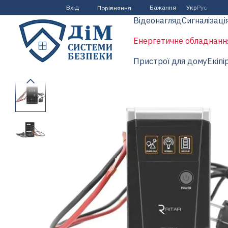
Перейти до основного контенту
Вхід
Бажання
Укр
Рус
Порівняння
Відеонагляд
Сигналізаці
Енергетичне обладнанн
Пристрої для дому
Екіпі