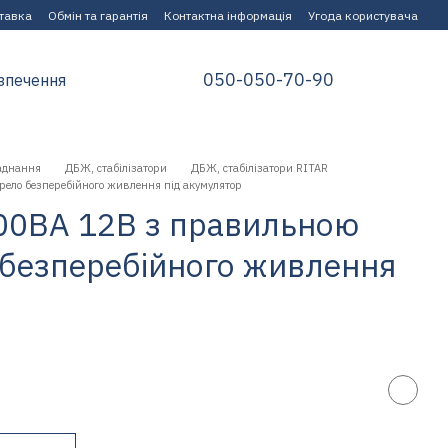
ставка
Обмін та гарантія
Контактна інформація
Угода користувача
050-050-70-90
зпечення
аднання
ДБЖ, стабілізатори
ДБЖ, стабілізатори RITAR
ело безперебійного живлення під акумулятор
600ВA 12В з правильною
безперебійного живлення