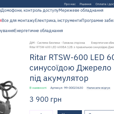
Про нас
Рішення
Оплата і до
я
Домофони, контроль доступу
Мережеве обладнання
я
Все для монтажу
Електрика, інструменти
Програмне забе
рування
Енергетичне обладнання
ДіМ - Системи Безпеки - Головна сторінка
Енергетичне обл
Ritar RTSW-600 LED 600ВA 12В з правильною синусоїдою Джер
Ritar RTSW-600 LED 
синусоїдою Джерело 
під акумулятор
В наявності
Артикул: 99-00023630
Написати відгук
3 900 грн