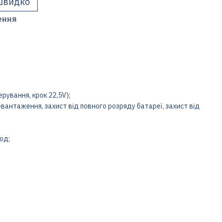
швидко
ення
ерування, крок 22,5V);
евантаження, захист від повного розряду батареї, захист від
од;