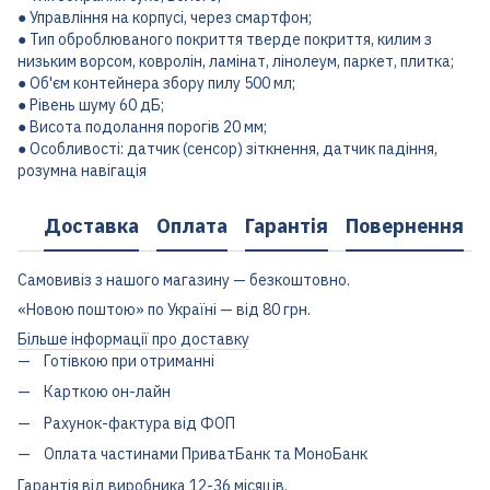
● Управління на корпусі, через смартфон;
● Тип оброблюваного покриття тверде покриття, килим з
низьким ворсом, ковролін, ламінат, лінолеум, паркет, плитка;
● Об'єм контейнера збору пилу 500 мл;
● Рівень шуму 60 дБ;
● Висота подолання порогів 20 мм;
● Особливості: датчик (сенсор) зіткнення, датчик падіння,
розумна навігація
Доставка
Оплата
Гарантія
Повернення
Самовивіз з нашого магазину — безкоштовно.
«Новою поштою» по Україні — від 80 грн.
Більше інформації про доставку
Готівкою при отриманні
Карткою он-лайн
Рахунок-фактура від ФОП
Оплата частинами ПриватБанк та МоноБанк
Гарантія від виробника 12-36 місяців.