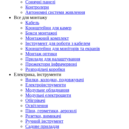
Сонячні панелі
Контролери
Автономні системи живлення
Все для монтажу
Кабель
Кронштейни для камер
Бокси монтажні
Монтажний комплект
Інструмент для роботи з кабелем
Кронштейни для моніторів та екранів
Монтаж оптики
Прилади для налаштування
Прожектори інфрачервоні
Розподільчі коробки
Електрика, інструменти
Вилки, колодки, подовжувачі
Електроінструменти
Модульне обладнання
Модульні електрощити
Обігрівачі
Освітлення
Піни, герметики, аерозолі
Розетки, вимикачі
Ручний інструмент
Садове приладдя