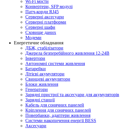
Wi-Fi мости
Конвертери, SFP модулі
Патч-корди RJ45
Серверні аксесуари
Серверні платформи
Серверні шафи
Сховище даних
Модеми
Енергетичне обладнання
ДБЖ, стабілізатори
Джерела безперебійного живлення 12-24В
Інвертори
Автономні системи живлення
Батарейки
Літієві акумулятори
Свинцеві акумулятори
Блоки живлення
Генератори
Зарядні пристрої та аксесуари для акумуляторів
Зарядні станції
Кабель для сонячних панелей
Кріплення для сонячних панелей
Повербанки, адаптери живлення
Системи накопичення енергії BESS
Аксесуари