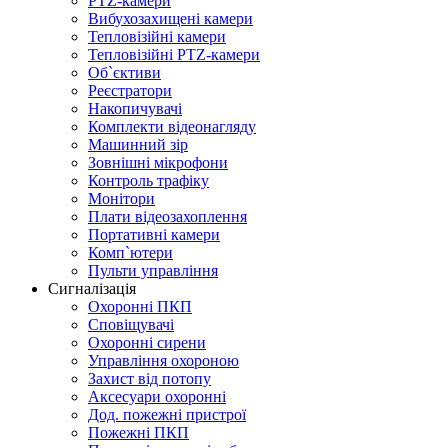
PTZ-камери
Вибухозахищені камери
Тепловізійні камери
Тепловізійні PTZ-камери
Об`єктиви
Реєстратори
Накопичувачі
Комплекти відеонагляду
Машинний зір
Зовнішні мікрофони
Контроль трафіку
Монітори
Плати відеозахоплення
Портативні камери
Комп`ютери
Пульти управління
Сигналізація
Охоронні ПКП
Сповіщувачі
Охоронні сирени
Управління охороною
Захист від потопу
Аксесуари охоронні
Дод. пожежні пристрої
Пожежні ПКП