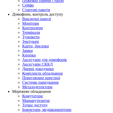
Пожежні сирени і табло
Сейфи
Стартові пакети
Домофони, контроль доступу
Викличні панелі
Монітори
Контролери
Термінали
Турнікети
Зчитувачі
Карти, брелоки
Замки
Кнопки
Аксесуари для домофонів
Аксесуари СККД
Дверні доводчики
Комплекти обладнання
Переговорні пристрої
Системи паркування
Металодетектори
Мережеве обладнання
Комутатори
Маршрутизатор
Точки доступу
Інжектори, медіаконвертори