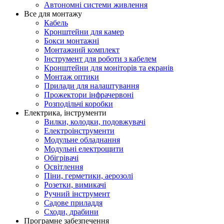
Автономні системи живлення
Все для монтажу
Кабель
Кронштейни для камер
Бокси монтажні
Монтажний комплект
Інструмент для роботи з кабелем
Кронштейни для моніторів та екранів
Монтаж оптики
Прилади для налаштування
Прожектори інфрачервоні
Розподільчі коробки
Електрика, інструменти
Вилки, колодки, подовжувачі
Електроінструменти
Модульне обладнання
Модульні електрощити
Обігрівачі
Освітлення
Піни, герметики, аерозолі
Розетки, вимикачі
Ручний інструмент
Садове приладдя
Сходи, драбини
Програмне забезпечення