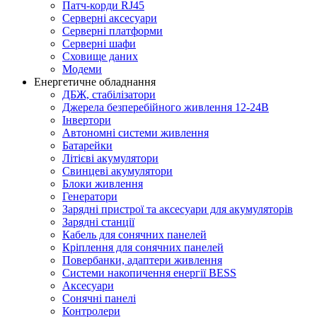
Патч-корди RJ45
Серверні аксесуари
Серверні платформи
Серверні шафи
Сховище даних
Модеми
Енергетичне обладнання
ДБЖ, стабілізатори
Джерела безперебійного живлення 12-24В
Інвертори
Автономні системи живлення
Батарейки
Літієві акумулятори
Свинцеві акумулятори
Блоки живлення
Генератори
Зарядні пристрої та аксесуари для акумуляторів
Зарядні станції
Кабель для сонячних панелей
Кріплення для сонячних панелей
Повербанки, адаптери живлення
Системи накопичення енергії BESS
Аксесуари
Сонячні панелі
Контролери