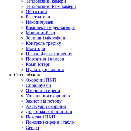
Тепловізійні камери
Тепловізійні PTZ-камери
Об`єктиви
Реєстратори
Накопичувачі
Комплекти відеонагляду
Машинний зір
Зовнішні мікрофони
Контроль трафіку
Монітори
Плати відеозахоплення
Портативні камери
Комп`ютери
Пульти управління
Сигналізація
Охоронні ПКП
Сповіщувачі
Охоронні сирени
Управління охороною
Захист від потопу
Аксесуари охоронні
Дод. пожежні пристрої
Пожежні ПКП
Пожежні сирени і табло
Сейфи