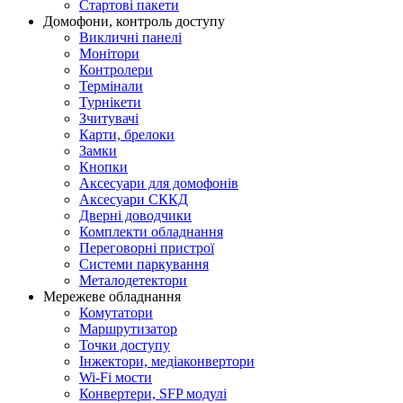
Стартові пакети
Домофони, контроль доступу
Викличні панелі
Монітори
Контролери
Термінали
Турнікети
Зчитувачі
Карти, брелоки
Замки
Кнопки
Аксесуари для домофонів
Аксесуари СККД
Дверні доводчики
Комплекти обладнання
Переговорні пристрої
Системи паркування
Металодетектори
Мережеве обладнання
Комутатори
Маршрутизатор
Точки доступу
Інжектори, медіаконвертори
Wi-Fi мости
Конвертери, SFP модулі