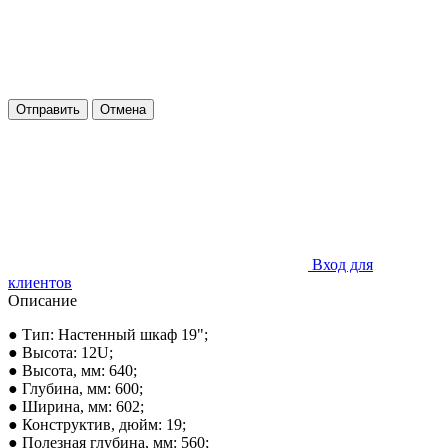
Отправить
Отмена
Вход для
клиентов
Описание
● Тип: Настенный шкаф 19";
● Высота: 12U;
● Высота, мм: 640;
● Глубина, мм: 600;
● Ширина, мм: 602;
● Конструктив, дюйм: 19;
● Полезная глубина, мм: 560;