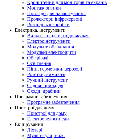
Кронштейни для моніторів та екранів
Монтаж оптики
Прилади для налаштування
Прожектори інфрачервоні
Розподільчі коробки
Електрика, інструменти
Вилки, колодки, подовжувачі
Електроінструменти
Модульне обладнання
Модульні електрощити
Обігрівачі
Освітлення
Піни, герметики, аерозолі
Розетки, вимикачі
Ручний інструмент
Садове приладдя
Сходи, драбини
Програмне забезпечення
Програмне забезпечення
Пристрої для дому
Пристрої для дому
Електровелосипеди
Екіпірування
Ліхтарі
Мультитули, ножі