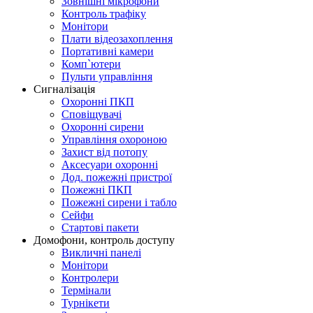
Зовнішні мікрофони
Контроль трафіку
Монітори
Плати відеозахоплення
Портативні камери
Комп`ютери
Пульти управління
Сигналізація
Охоронні ПКП
Сповіщувачі
Охоронні сирени
Управління охороною
Захист від потопу
Аксесуари охоронні
Дод. пожежні пристрої
Пожежні ПКП
Пожежні сирени і табло
Сейфи
Стартові пакети
Домофони, контроль доступу
Викличні панелі
Монітори
Контролери
Термінали
Турнікети