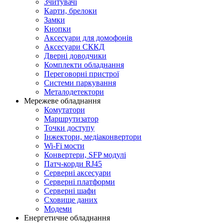
Зчитувачі
Карти, брелоки
Замки
Кнопки
Аксесуари для домофонів
Аксесуари СККД
Дверні доводчики
Комплекти обладнання
Переговорні пристрої
Системи паркування
Металодетектори
Мережеве обладнання
Комутатори
Маршрутизатор
Точки доступу
Інжектори, медіаконвертори
Wi-Fi мости
Конвертери, SFP модулі
Патч-корди RJ45
Серверні аксесуари
Серверні платформи
Серверні шафи
Сховище даних
Модеми
Енергетичне обладнання