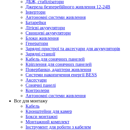
ДБЖ, стабілізатори
Джерела безперебійного живлення 12-24В
Інвертори
Автономні системи живлення
Батарейки
Літієві акумулятори
Свинцеві акумулятори
Блоки живлення
Генератори
Зарядні пристрої та аксесуари для акумуляторів
Зарядні станції
Кабель для сонячних панелей
Кріплення для сонячних панелей
Повербанки, адаптери живлення
Системи накопичення енергії BESS
Аксесуари
Сонячні панелі
Контролери
Автономні системи живлення
Все для монтажу
Кабель
Кронштейни для камер
Бокси монтажні
Монтажний комплект
Інструмент для роботи з кабелем