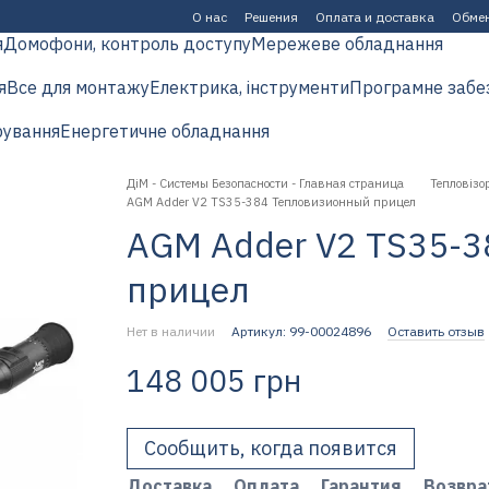
О нас
Решения
Оплата и доставка
Обмен
я
Домофони, контроль доступу
Мережеве обладнання
я
Все для монтажу
Електрика, інструменти
Програмне забе
рування
Енергетичне обладнання
ДіМ - Системы Безопасности - Главная страница
Тепловізор
AGM Adder V2 TS35-384 Тепловизионный прицел
AGM Adder V2 TS35-
прицел
Нет в наличии
Артикул: 99-00024896
Оставить отзыв
148 005 грн
Сообщить, когда появится
Доставка
Оплата
Гарантия
Возвра