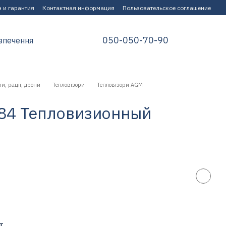
 и гарантия
Контактная информация
Пользовательское соглашение
050-050-70-90
зпечення
и, рації, дрони
Тепловізори
Тепловізори AGM
384 Тепловизионный
т