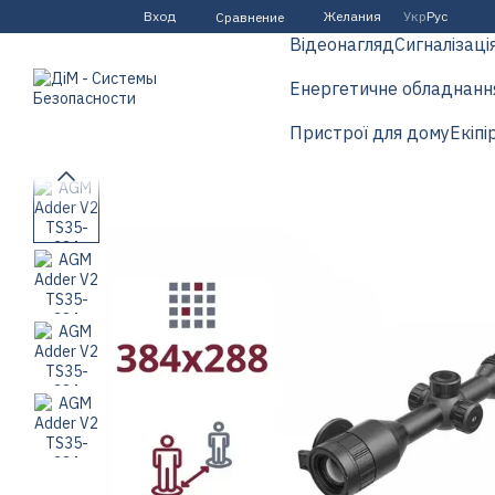
Перейти к основному контенту
Вход
Желания
Укр
Рус
Сравнение
Відеонагляд
Сигналізаці
Енергетичне обладнанн
Пристрої для дому
Екіпі