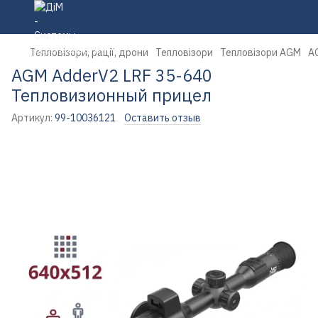
Тепловізори, рації, дрони
Тепловізори
Тепловізори AGM
A
AGM AdderV2 LRF 35-640
Тепловизионный прицел
Артикул:
99-10036121
Оставить отзыв