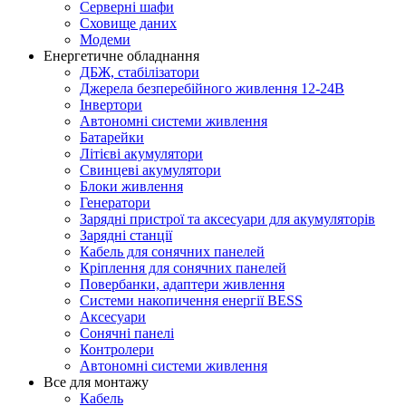
Серверні шафи
Сховище даних
Модеми
Енергетичне обладнання
ДБЖ, стабілізатори
Джерела безперебійного живлення 12-24В
Інвертори
Автономні системи живлення
Батарейки
Літієві акумулятори
Свинцеві акумулятори
Блоки живлення
Генератори
Зарядні пристрої та аксесуари для акумуляторів
Зарядні станції
Кабель для сонячних панелей
Кріплення для сонячних панелей
Повербанки, адаптери живлення
Системи накопичення енергії BESS
Аксесуари
Сонячні панелі
Контролери
Автономні системи живлення
Все для монтажу
Кабель