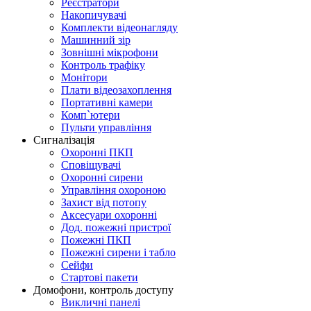
Реєстратори
Накопичувачі
Комплекти відеонагляду
Машинний зір
Зовнішні мікрофони
Контроль трафіку
Монітори
Плати відеозахоплення
Портативні камери
Комп`ютери
Пульти управління
Сигналізація
Охоронні ПКП
Сповіщувачі
Охоронні сирени
Управління охороною
Захист від потопу
Аксесуари охоронні
Дод. пожежні пристрої
Пожежні ПКП
Пожежні сирени і табло
Сейфи
Стартові пакети
Домофони, контроль доступу
Викличні панелі