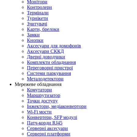
Монітори
Контролери
Термінали
Турнікети
Зчитувачі
Карти, брелоки
Замки
Кнопки
Аксесуари для домофонів
Аксесуари СККД
Дверні доводчики
Комплекти обладнання
Переговорні пристрої
Системи паркування
Металодетектори
Мережеве обладнання
Комутатори
Маршрутизатор
Точки доступу
Інжектори, медіаконвертори
Wi-Fi мости
Конвертери, SFP модулі
Патч-корди RJ45
Серверні аксесуари
Серверні платформи