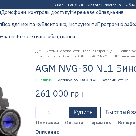
О нас
Решения
Оплата и доставка
Обмен
я
Домофони, контроль доступу
Мережеве обладнання
я
Все для монтажу
Електрика, інструменти
Програмне забе
рування
Енергетичне обладнання
ДіМ - Системы Безопасности - Главная страница
Тепловізор
Прилади нічного бачення AGM
AGM NVG-50 NL1 Бинокуля
AGM NVG-50 NL1 Бино
В наличии
Артикул: 99-10030141
Оставить отзыв
261 000 грн
Купить
Быстрый з
Доставка
Оплата
Гарантия
Возвра
Описание