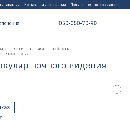
 и гарантия
Контактная информация
Пользовательское соглашение
050-050-70-90
зпечення
и, рації, дрони
Прилади нічного бачення
р ночного видения
куляр ночного видения
аказ
т