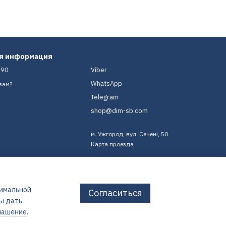
ая информация
-90
Viber
WhatsApp
вам?
Telegram
shop@dim-sb.com
м. Ужгород, вул. Сечені, 50
Карта проезда
тимальной
Согласиться
бы дать
лашение
.