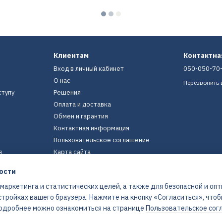
Клиентам
Контактн
Вход в личный кабинет
050-050-70
О нас
Перезвонить 
ступу
Решения
Оплата и доставка
Обмен и гарантия
Контактная информация
Пользовательское соглашение
я
Карта сайта
ости
Мы в соцсетях
 маркетинга и статистических целей, а также для безопасной и оп
стройках вашего браузера. Нажмите на кнопку «Согласиться», что
 Подробнее можно ознакомиться на странице
Пользовательское сог