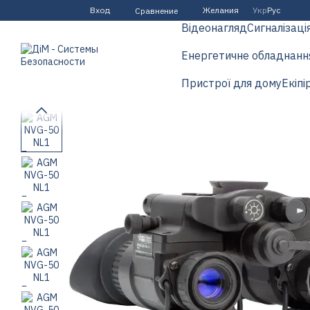
Перейти к основному контенту
Вход
Желания
Укр
Рус
Сравнение
Відеонагляд
Сигналізаці
Енергетичне обладнанн
Пристрої для дому
Екіпі