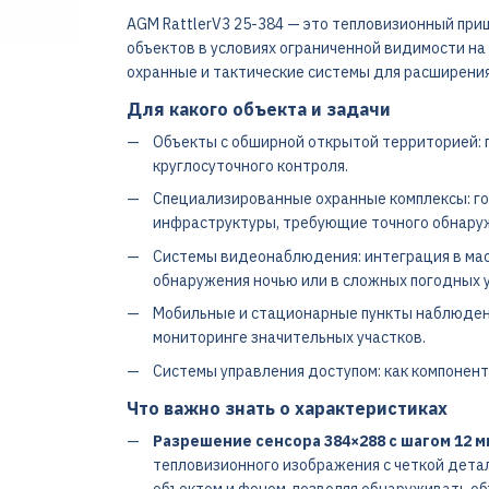
AGM RattlerV3 25-384 — это тепловизионный пр
объектов в условиях ограниченной видимости на
охранные и тактические системы для расширени
Для какого объекта и задачи
Объекты с обширной открытой территорией: 
круглосуточного контроля.
Специализированные охранные комплексы: го
инфраструктуры, требующие точного обнаруж
Системы видеонаблюдения: интеграция в ма
обнаружения ночью или в сложных погодных у
Мобильные и стационарные пункты наблюдени
мониторинге значительных участков.
Системы управления доступом: как компонен
Что важно знать о характеристиках
Разрешение сенсора 384×288 с шагом 12 мк
тепловизионного изображения с четкой дет
объектом и фоном, позволяя обнаруживать об