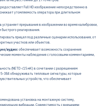
редоставляет Full HD изображение непосредственно в
и снижает утомляемость оператора при длительном
а устраняет прерывания в изображении во время калибровки,
 быстрого реагирования.
тировать прицел под различные сценарии использования, от
кретных участков или объектов.
део/аудио:
обеспечивает возможность сохранения
ические моменты наблюдения с голосовыми комментариями,
ность (NETD <15 мК) в сочетании с разрешением
 25-384 обнаруживать тепловые сигнатуры, которые
увствительных устройств, что обеспечивает
комендована установка на монтажную систему,
изирующую вибрации. Совместимость с внешними