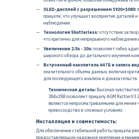
OLED-дисплей с разрешением 1920×1080:
п
прицеле, что улучшает восприятие деталей 
наблюдении.
Технология Shutterless:
отсутствие затвор
что критично для непрерывного наблюдения и
Увеличение 2.5x - 20x:
позволяет гибко адап
широкого обзора до детального изучения кон
Встроенный накопитель 64 ГБ и запись ви
значительного объема данных, включая крит
для последующего анализа и доказательств.
Техническая деталь:
Высокая чувствитель
384x288 позволяет прицелу AGM RattlerV3
являются непросматриваемыми для менее ч
превосходство в сложных условиях.
Инсталляция и совместимость:
Для обеспечения стабильной работы прицела ре
предоставляющую надежное крепление и миним