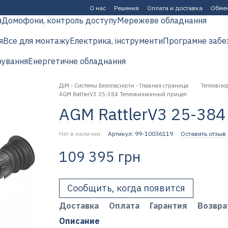
О нас
Решения
Оплата и доставка
Обмен
я
Домофони, контроль доступу
Мережеве обладнання
я
Все для монтажу
Електрика, інструменти
Програмне забе
рування
Енергетичне обладнання
ДіМ - Системы Безопасности - Главная страница
Тепловізор
AGM RattlerV3 25-384 Тепловизионный прицел
AGM RattlerV3 25-38
Нет в наличии
Артикул: 99-10036119
Оставить отзыв
109 395 грн
Сообщить, когда появится
Доставка
Оплата
Гарантия
Возвра
Описание