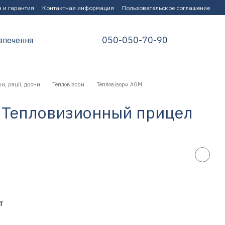
 и гарантия
Контактная информация
Пользовательское соглашение
050-050-70-90
зпечення
и, рації, дрони
Тепловізори
Тепловізори AGM
4 Тепловизионный прицел
т