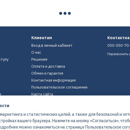
Клиентам
Контактн
Вход в личный кабинет
050-050-70
О нас
Перезвонить 
ступу
Решения
Оплата и доставка
Обмен и гарантия
Контактная информация
Пользовательское соглашение
я
Карта сайта
ости
Мы в соцсетях
 маркетинга и статистических целей, а также для безопасной и оп
стройках вашего браузера. Нажмите на кнопку «Согласиться», что
 Подробнее можно ознакомиться на странице
Пользовательское сог