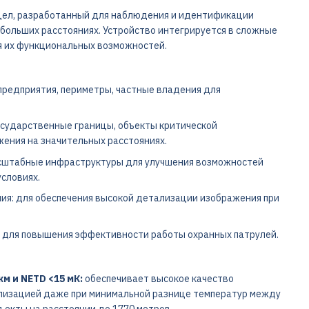
ицел, разработанный для наблюдения и идентификации
 больших расстояниях. Устройство интегрируется в сложные
я их функциональных возможностей.
предприятия, периметры, частные владения для
сударственные границы, объекты критической
ения на значительных расстояниях.
сштабные инфраструктуры для улучшения возможностей
словиях.
я: для обеспечения высокой детализации изображения при
т для повышения эффективности работы охранных патрулей.
м и NETD <15 мК:
обеспечивает высокое качество
ализацией даже при минимальной разнице температур между
ъекты на расстоянии до 1770 метров.