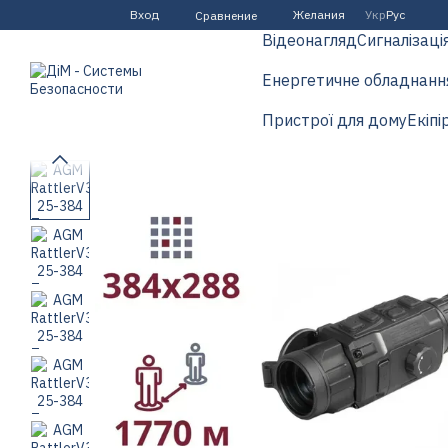
Перейти к основному контенту
Вход
Желания
Укр
Рус
Сравнение
Відеонагляд
Сигналізаці
Енергетичне обладнанн
Пристрої для дому
Екіпі