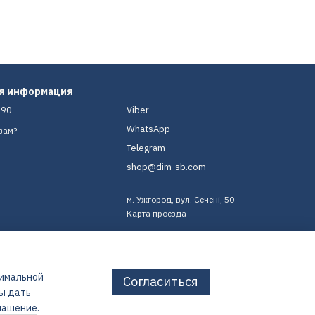
ая информация
-90
Viber
WhatsApp
вам?
Telegram
shop@dim-sb.com
м. Ужгород, вул. Сечені, 50
Карта проезда
тимальной
Согласиться
бы дать
лашение
.