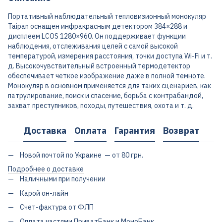
Портативный наблюдательный тепловизионный монокуляр
Taipan оснащен инфракрасным детектором 384×288 и
дисплеем LCOS 1280×960. Он поддерживает функции
наблюдения, отслеживания целей с самой высокой
температурой, измерения расстояния, точки доступа Wi-Fi и т.
д. Высокочувствительный встроенный термодетектор
обеспечивает четкое изображение даже в полной темноте.
Монокуляр в основном применяется для таких сценариев, как
патрулирование, поиск и спасение, борьба с контрабандой,
захват преступников, походы, путешествия, охота и т. д.
Доставка
Оплата
Гарантия
Возврат
Новой почтой по Украине — от 80 грн.
Подробнее о доставке
Наличными при получении
Карой он-лайн
Счет-фактура от ФЛП
Оплата частями ПриватБанк и МоноБанк