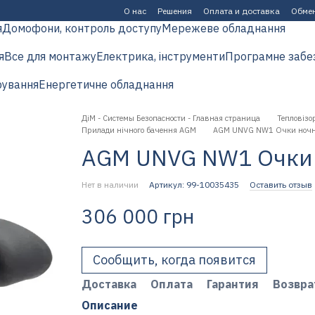
О нас
Решения
Оплата и доставка
Обмен
я
Домофони, контроль доступу
Мережеве обладнання
я
Все для монтажу
Електрика, інструменти
Програмне забе
рування
Енергетичне обладнання
ДіМ - Системы Безопасности - Главная страница
Тепловізор
Прилади нічного бачення AGM
AGM UNVG NW1 Очки ночн
AGM UNVG NW1 Очки 
Нет в наличии
Артикул: 99-10035435
Оставить отзыв
306 000 грн
Сообщить, когда появится
Доставка
Оплата
Гарантия
Возвра
Описание