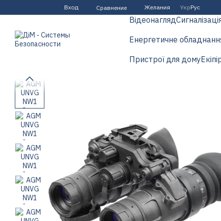
Перейти к основному контенту
Вход
Желания
Укр
Рус
Сравнение
Відеонагляд
Сигналізаці
Енергетичне обладнанн
Пристрої для дому
Екіпі