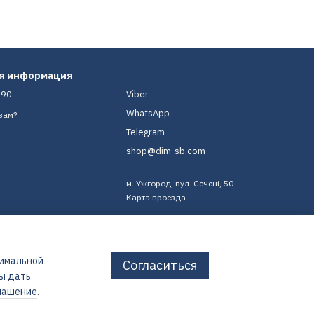
ая информация
-90
Viber
WhatsApp
вам?
Telegram
shop@dim-sb.com
м. Ужгород, вул. Сечені, 50
Карта проезда
тимальной
Согласиться
бы дать
лашение
.