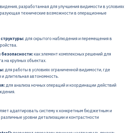
видения, разработанная для улучшения видимости в условиях
бразующая технические возможности в операционные
структуры:
для скрытого наблюдения и перемещения в
тройства.
 безопасности:
как элемент комплексных решений для
а на крупных объектах.
ы:
для работы в условиях ограниченной видимости, где
 и длительная автономность.
я:
для анализа ночных операций и координации действий
ждения.
ляет адаптировать систему к конкретным бюджетным и
 различные уровни детализации и контрастности
trol):
позволяет оператору вручную настраивать яркость