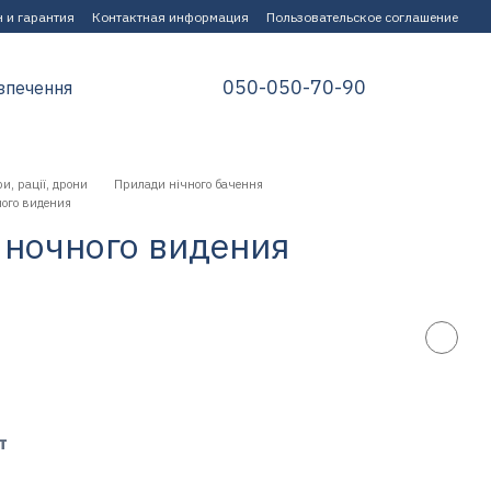
 и гарантия
Контактная информация
Пользовательское соглашение
050-050-70-90
зпечення
и, рації, дрони
Прилади нічного бачення
ого видения
ночного видения
т