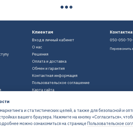
Клиентам
Контактн
Вход в личный кабинет
050-050-70
О нас
Перезвонить 
ступу
Решения
Оплата и доставка
Обмен и гарантия
Контактная информация
Пользовательское соглашение
я
Карта сайта
ости
Мы в соцсетях
 маркетинга и статистических целей, а также для безопасной и оп
стройках вашего браузера. Нажмите на кнопку «Согласиться», что
 Подробнее можно ознакомиться на странице
Пользовательское сог