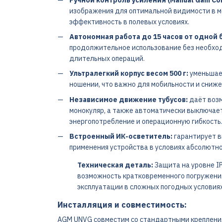
изображения для оптимальной видимости в м
эффективность в полевых условиях.
Автономная работа до 15 часов от одной б
продолжительное использование без необход
длительных операций.
Ультралегкий корпус весом 500 г:
уменьшает
ношении, что важно для мобильности и сниже
Независимое движение тубусов:
даёт возм
монокуляр, а также автоматически выключает 
энергопотребление и операционную гибкость
Встроенный ИК-осветитель:
гарантирует в
применения устройства в условиях абсолютно
Техническая деталь:
Защита на уровне I
возможность кратковременного погружения 
эксплуатации в сложных погодных условиях
Инсталляция и совместимость:
AGM UNVG совместим со стандартными креплениями