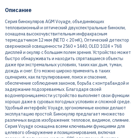
Описание
Серия бинокуляров AGM Voyage, объединяющих
тепловизионный и оптический двухспектральные бинокли,
оснащена высокочувствительным инфракрасным
термодатчиком 12 мкм (NETD < 20 мК), Оптический детектор
сверхнизкой освещенности 2560 × 1440, OLED 1024 × 768
дисплей и окуляр с большим полем зрения. Устройство может
быстро обнаруживать и находить спрятавшиеся объекты
даже при экстремальных условиях, таких как дым, туман,
дождь и снег. Его можно широко применять в таких
сценариях, как патрулирование, поиск и спасение,
обеспечение соблюдения законов, борьба с контрабандой и
задержание подозреваемых. Благодаря своей
водонепроницаемости устройство выполняет свои функции
хорошо даже в суровых погодных условиях и сложной среде.
Удобный интерфейс Voyage, эргономичные кнопки делают
эксплуатацию простой. Бинокуляр предлагает множество
различных видов изображения: тепловое, видимое, слияние.
Серия Voyage оснащена всеми ключевыми функциями для
целевого обнаружение и позиционирования, включая