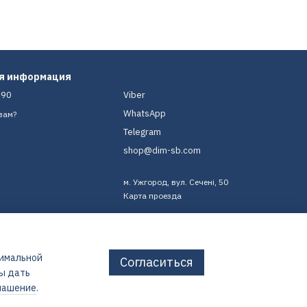
ая информация
-90
Viber
WhatsApp
вам?
Telegram
shop@dim-sb.com
м. Ужгород, вул. Сечені, 50
Карта проезда
тимальной
Согласиться
бы дать
лашение
.