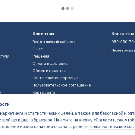
Клиентам
Контактн
Вход в личный кабинет
050-050-70
О нас
Перезвонить 
ступу
Решения
Оплата и доставка
Обмен и гарантия
Контактная информация
Пользовательское соглашение
я
Карта сайта
ости
Мы в соцсетях
 маркетинга и статистических целей, а также для безопасной и оп
стройках вашего браузера. Нажмите на кнопку «Согласиться», что
 Подробнее можно ознакомиться на странице
Пользовательское сог