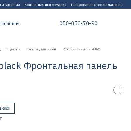
 и гарантия
Контактная информация
Пользовательское соглашение
050-050-70-90
зпечення
, інструменти
Розетки, вимикачі
Розетки, вимикачі AJAX
) black Фронтальная панель
аказ
т