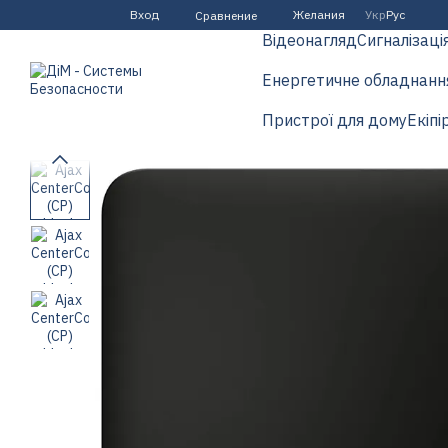
Перейти к основному контенту
Вход
Желания
Укр
Рус
Сравнение
Відеонагляд
Сигналізаці
Енергетичне обладнанн
Пристрої для дому
Екіпі