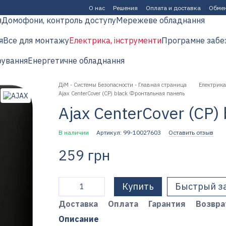
О нас
Решения
Оплата и доставка
Обмен
я
Домофони, контроль доступу
Мережеве обладнання
я
Все для монтажу
Електрика, інструменти
Програмне забе
рування
Енергетичне обладнання
ДіМ - Системы Безопасности - Главная страница
Електрика
Ajax CenterCover (CP) black Фронтальная панель
Ajax CenterCover (CP
В наличии
Артикул: 99-10027603
Оставить отзыв
259 грн
Купить
Быстрый з
Доставка
Оплата
Гарантия
Возвра
Описание