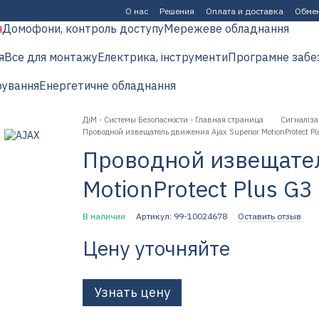
О нас
Решения
Оплата и доставка
Обмен
я
Домофони, контроль доступу
Мережеве обладнання
я
Все для монтажу
Електрика, інструменти
Програмне забе
рування
Енергетичне обладнання
ДіМ - Системы Безопасности - Главная страница
Сигналіза
Проводной извещатель движения Ajax Superior MotionProtect Plu
Проводной извещател
MotionProtect Plus G3 
В наличии
Артикул: 99-10024678
Оставить отзыв
Цену уточняйте
Узнать цену