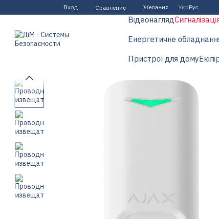
Перейти к основному контенту
Вход
Желания
Укр
Рус
Сравнение
Відеонагляд
Сигналізаці
Енергетичне обладнанн
Пристрої для дому
Екіпі