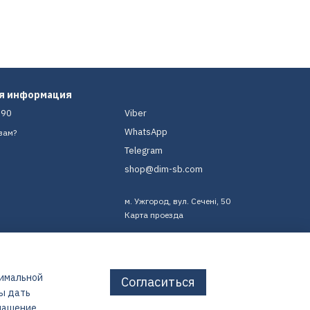
ая информация
-90
Viber
WhatsApp
вам?
Telegram
shop@dim-sb.com
м. Ужгород, вул. Сечені, 50
Карта проезда
тимальной
Согласиться
бы дать
лашение
.