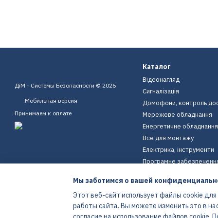
Каталог
Відеонагляд
ДіМ - Системы Безопасности © 2026
Сигналізація
Мобильная версия
Домофони, контроль до
Принимаем к оплате
Мережеве обладнання
Енергетичне обладнання
Все для монтажу
Електрика, інструменти
Програмне забезпеченн
Пристрої для дому
Мы заботимся о вашей конфиденциальн
Екіпірування
Этот веб-сайт использует файлы cookie для
Енергетичне обладнання
работы сайта. Вы можете изменить это в на
Интернет-магазин создан с Хорошоп
согласие на использование файлов cookie.