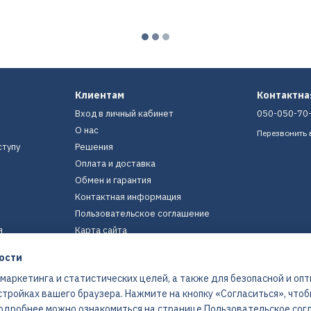
Клиентам
Контактн
Вход в личный кабинет
050-050-70
О нас
Перезвонить 
ступу
Решения
Оплата и доставка
Обмен и гарантия
Контактная информация
Пользовательское соглашение
я
Карта сайта
ости
Мы в соцсетях
 маркетинга и статистических целей, а также для безопасной и оп
стройках вашего браузера. Нажмите на кнопку «Согласиться», что
 Подробнее можно ознакомиться на странице
Пользовательское сог