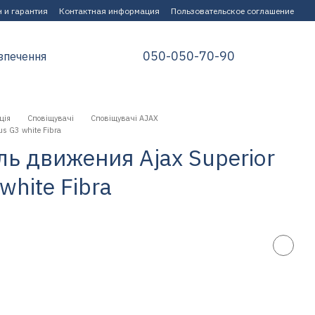
 и гарантия
Контактная информация
Пользовательское соглашение
050-050-70-90
зпечення
ція
Сповіщувачі
Сповіщувачі AJAX
s G3 white Fibra
ь движения Ajax Superior
white Fibra