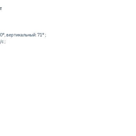
т
°, вертикальный: 71° ;
с ;