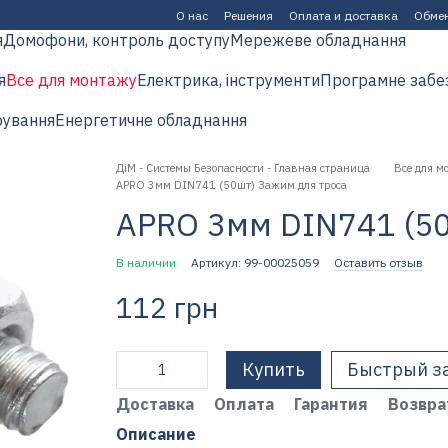
О нас
Решения
Оплата и доставка
Обмен
я
Домофони, контроль доступу
Мережеве обладнання
я
Все для монтажу
Електрика, інструменти
Програмне забе
рування
Енергетичне обладнання
ДіМ - Системы Безопасности - Главная страница
Все для м
APRO 3мм DIN741 (50шт) Зажим для троса
APRO 3мм DIN741 (50
В наличии
Артикул: 99-00025059
Оставить отзыв
112 грн
Купить
Быстрый з
Доставка
Оплата
Гарантия
Возвра
Описание