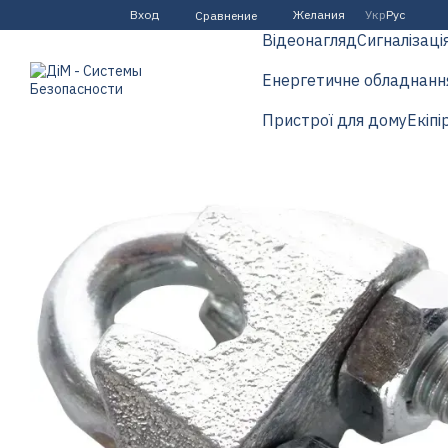
Перейти к основному контенту
Вход
Желания
Укр
Рус
Сравнение
Відеонагляд
Сигналізаці
Енергетичне обладнанн
Пристрої для дому
Екіпі