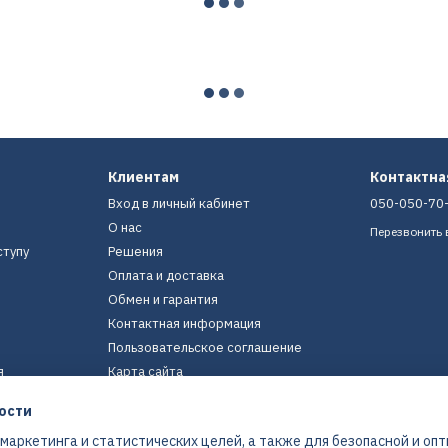
Клиентам
Контактн
Вход в личный кабинет
050-050-70
О нас
Перезвонить 
ступу
Решения
Оплата и доставка
Обмен и гарантия
Контактная информация
Пользовательское соглашение
я
Карта сайта
ости
Мы в соцсетях
 маркетинга и статистических целей, а также для безопасной и оп