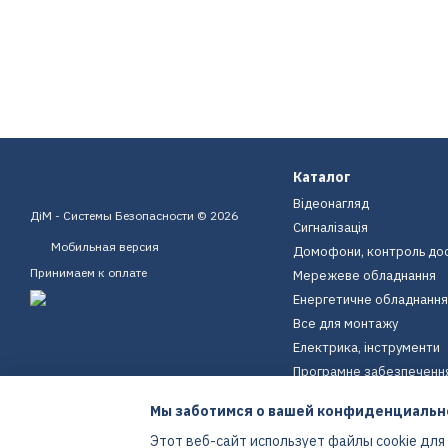
Каталог
Відеонагляд
ДіМ - Системы Безопасности © 2026
Сигналізація
Мобильная версия
Домофони, контроль до
Принимаем к оплате
Мережеве обладнання
Енергетичне обладнання
Все для монтажу
Електрика, інструменти
Програмне забезпеченн
Пристрої для дому
Мы заботимся о вашей конфиденциальн
Екіпірування
Этот веб-сайт использует файлы cookie для
Енергетичне обладнання