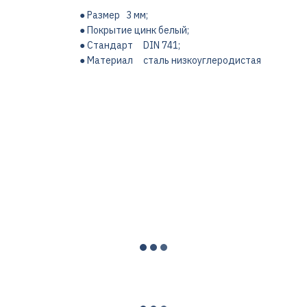
● Размер 3 мм;
● Покрытие цинк белый;
● Стандарт DIN 741;
● Материал сталь низкоуглеродистая