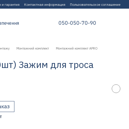
 и гарантия
Контактная информация
Пользовательское соглашение
050-050-70-90
зпечення
онтажу
Монтажний комплект
Монтажний комплект APRO
шт) Зажим для троса
аказ
т