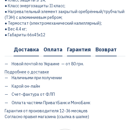
● Класс защиты IP24;
● Класс энергозащиты II класс;
● Нагревательный элемент закрытый оребрённый/трубчатый
(ТЭН) с алюминиевым ребром;
● Термостат (электромеханический капиллярный);
● Вес 4.4 кг;
● Габариты 66x45x12
Доставка
Оплата
Гарантия
Возврат
Новой почтой по Украине — от 80 грн.
Подробнее о доставке
Наличными при получении
Карой он-лайн
Счет-фактура от ФЛП
Оплата частями ПриватБанк и МоноБанк
Гарантия от производителя 12-36 месяцев
Согласно правил магазина (ссылка в шапке)