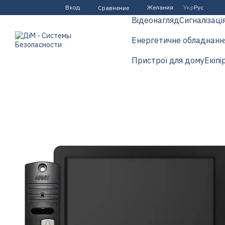
Перейти к основному контенту
Вход
Желания
Укр
Рус
Сравнение
Відеонагляд
Сигналізаці
Енергетичне обладнанн
Пристрої для дому
Екіпі