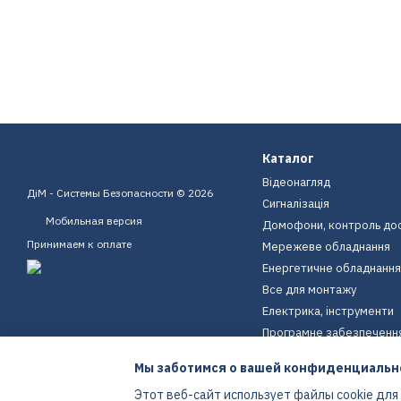
Каталог
Відеонагляд
ДіМ - Системы Безопасности © 2026
Сигналізація
Мобильная версия
Домофони, контроль до
Принимаем к оплате
Мережеве обладнання
Енергетичне обладнання
Все для монтажу
Електрика, інструменти
Програмне забезпеченн
Пристрої для дому
Мы заботимся о вашей конфиденциальн
Екіпірування
Этот веб-сайт использует файлы cookie для
Енергетичне обладнання