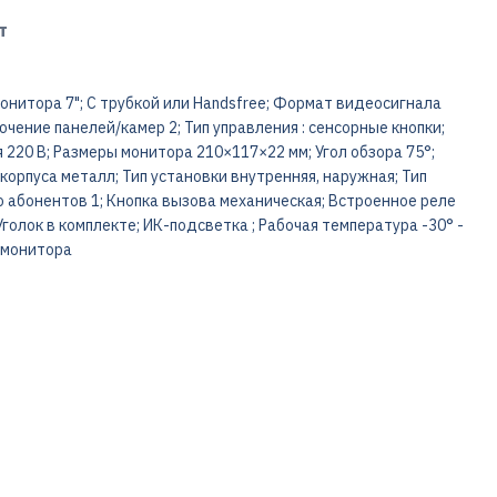
т
онитора 7"; С трубкой или Handsfree; Формат видеосигнала
ение панелей/камер 2; Тип управления : сенсорные кнопки;
220 В; Размеры монитора 210×117×22 мм; Угол обзора 75°;
орпуса металл; Тип установки внутренняя, наружная; Тип
 абонентов 1; Кнопка вызова механическая; Встроенное реле
голок в комплекте; ИК-подсветка ; Рабочая температура -30° -
 монитора