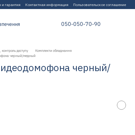
 и гарантия
Контактная информация
Пользовательское соглашение
050-050-70-90
зпечення
 контроль доступу
Комплекти обладнання
офона черный/медный
видеодомофона черный/