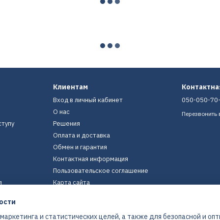
Клиентам
Контактн
Вход в личный кабинет
050-050-70
О нас
Перезвонить 
ступу
Решения
Оплата и доставка
Обмен и гарантия
Контактная информация
Пользовательское соглашение
я
Карта сайта
ости
Мы в соцсетях
 маркетинга и статистических целей, а также для безопасной и оп