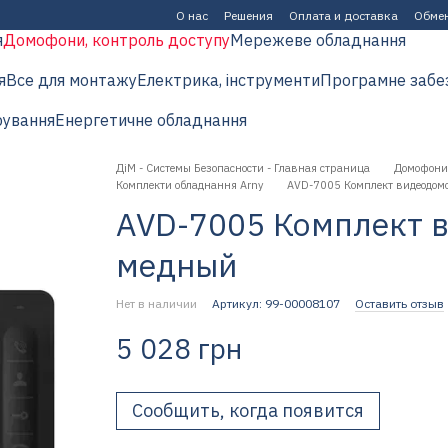
О нас
Решения
Оплата и доставка
Обмен
я
Домофони, контроль доступу
Мережеве обладнання
я
Все для монтажу
Електрика, інструменти
Програмне забе
рування
Енергетичне обладнання
ДіМ - Системы Безопасности - Главная страница
Домофони,
Комплекти обладнання Arny
AVD-7005 Комплект видеодом
AVD-7005 Комплект 
медный
Нет в наличии
Артикул: 99-00008107
Оставить отзыв
5 028 грн
Сообщить, когда появится