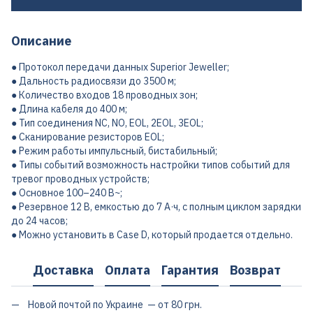
Описание
● Протокол передачи данных Superior Jeweller;
● Дальность радиосвязи до 3500 м;
● Количество входов 18 проводных зон;
● Длина кабеля до 400 м;
● Тип соединения NC, NO, EOL, 2EOL, 3EOL;
● Сканирование резисторов EOL;
● Режим работы импульсный, бистабильный;
● Типы событий возможность настройки типов событий для
тревог проводных устройств;
● Основное 100–240 В~;
● Резервное 12 В, емкостью до 7 А·ч, с полным циклом зарядки
до 24 часов;
● Можно установить в Case D, который продается отдельно.
Доставка
Оплата
Гарантия
Возврат
Новой почтой по Украине — от 80 грн.